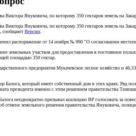
опрос
а Виктора Януковича, по которому 350 гектаров земель на Зака
а Виктора Януковича, по которому 350 гектаров земель на Зака
о, сообщают
Версии
.
нил распоряжение от 14 ноября № 990 "О согласовании местопол
ние земельных участков для предоставления в постоянное поль
бщей площадью 350 гектар.
арственного предприятия Мукачевское лесное хозяйство и 46,338
ор Балога, который имеет собственный дом в этих краях. Ряд п
иата президента именно с этим решением правительства Тимоше
Балога неоднократно призывал коалицию ВР голосовать за пов
 об отмене земельного решения правительства Януковича, позиц