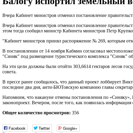
Балогу испортил земельный в
Вчера Кабинет министров отменил постановление правительств
Вчера Кабинет министров отменил постановление правительств
этом тогда сообщил министр Кабинета министров Петр Крупк
"Кабинет министров принял распоряжение № 269, которым отме
В постановлении от 14 ноября Кабмин согласовал местоположе
"Синяк" под размещение туристического комплекса "Синяк" о
На эти цели должны были отойти 303,6614 гектаров лесов госуд
совета.
В прессе ранее сообщалось, что данный проект лоббирует Викт
последние два дня, анти-БЮТовскую компанию главы секретар
Напомним, что накануне отмены постановления по «Синяку», 
законопроект. Вечером, после того, как появилась информация
Общее количество просмотров:
356
Facebook
Twitter
Google+