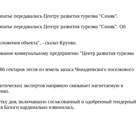
рпатье передавались Центру развития туризма "Синяк".
рпатье передавались Центру развития туризма "Синяк". Об
ожения объекта", - сказал Крупко.
зование коммунальному предприятию "Центр развития туризма
6 гектаров лесов из земель запаса Чинадеевского поселкового
олитических экспертов напрямую связывает нагнетаемую в
нко.
естку дня, включавшую согласованный и одобренный тендерный
ия Балоги кардинально изменилась.