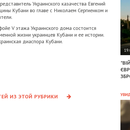
АГЕ
редставитель Украинского казачества Евгений
УГО
щины Кубани во главе с Николаем Сергиенком и
РОЗ
тели.
НА
ЗАК
ойе V этажа Украинского дома состоится
менной жизни украинцев Кубани и ее истории.
краинская диаспора Кубани.
ЭКО
19.
ТРА
"ВІ
ОБГ
ЄВР
СКА
САН
ЗБР
ПРО
“ПІ
ПОТ
УВИ
ЕЙ ИЗ ЭТОЙ РУБРИКИ
ПОЛ
УКР