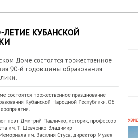
0-ЛЕТИЕ КУБАНСКОЙ
КИ
нском Доме состоятся торжественное
ия 90-й годовщины образования
лики.
оме состоятся торжественное празднование
разования Кубанской Народной Республики. Об
мероприятия.
ПОЛ
ют поэт Дмитрий Павличко, историк, профессор
УВИ
ЗАТ
ета им. Т. Шевченко Владимир
ДВО
Мемориала им. Василия Стуса, директор Музея