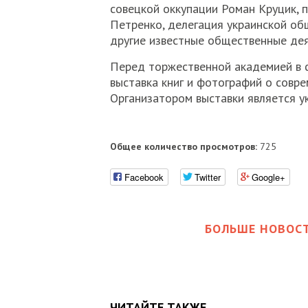
совецкой оккупации Роман Круцик, п
Петренко, делегация украинской об
другие известные общественные дея
Перед торжественной академией в ф
выставка книг и фотографий о совре
Организатором выставки является у
Общее количество просмотров:
725
Facebook
Twitter
Google+
БОЛЬШЕ НОВОСТ
ЧИТАЙТЕ ТАКЖЕ