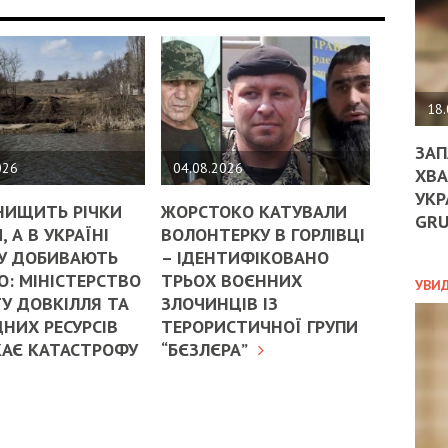
ДО
ЄС
ЗНИ
ЕКО
УГО
-
18.
ОРБ
ЗАП
026
04.08.2026
ХВА
УКР
ПОЛ
НИЩИТЬ РІЧКИ
ЖОРСТОКО КАТУВАЛИ
GR
, А В УКРАЇНІ
ВОЛОНТЕРКУ В ГОРЛІВЦІ
ПРО
У ДОБИВАЮТЬ
– ІДЕНТИФІКОВАНО
ДОГ
: МІНІСТЕРСТВО
ТРЬОХ ВОЄННИХ
УХИ
УВИ
ШАБ
У ДОВКІЛЛЯ ТА
ЗЛОЧИНЦІВ ІЗ
ТА
НИХ РЕСУРСІВ
ТЕРОРИСТИЧНОЇ ГРУПИ
НІК
КАЄ КАТАСТРОФУ
“БЄЗЛЄРА”
НОВ
ПОД
СПР