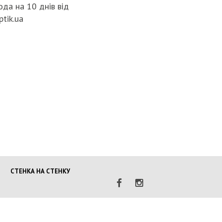
да на 10 днів від
ptik.ua
НАЦПОЛІЦ
ГРОМАДЯ
ПОГІРШЕ
КРИМІНО
СИТУАЦІЇ 
МОБІЛІЗА
ПОЛІЦІЯН
ВІЙНУ
СТЕНКА НА СТЕНКУ