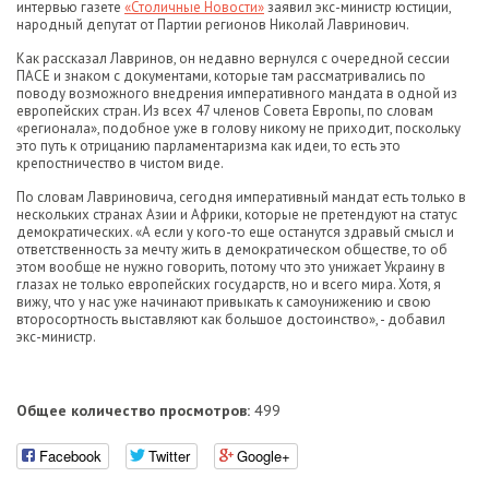
интервью газете
«Столичные Новости»
заявил экс-министр юстиции,
народный депутат от Партии регионов Николай Лавринович.
Как рассказал Лавринов, он недавно вернулся с очередной сессии
ПАСЕ и знаком с документами, которые там рассматривались по
поводу возможного внедрения императивного мандата в одной из
европейских стран. Из всех 47 членов Совета Европы, по словам
«регионала», подобное уже в голову никому не приходит, поскольку
это путь к отрицанию парламентаризма как идеи, то есть это
крепостничество в чистом виде.
По словам Лавриновича, сегодня императивный мандат есть только в
нескольких странах Азии и Африки, которые не претендуют на статус
демократических. «А если у кого-то еще останутся здравый смысл и
ответственность за мечту жить в демократическом обществе, то об
этом вообще не нужно говорить, потому что это унижает Украину в
глазах не только европейских государств, но и всего мира. Хотя, я
вижу, что у нас уже начинают привыкать к самоунижению и свою
второсортность выставляют как большое достоинство», - добавил
экс-министр.
Общее количество просмотров:
499
Facebook
Twitter
Google+