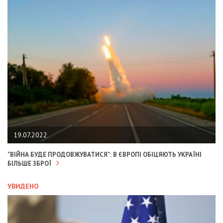
19.07.2022
"ВІЙНА БУДЕ ПРОДОВЖУВАТИСЯ": В ЄВРОПІ ОБІЦЯЮТЬ УКРАЇНІ
БІЛЬШЕ ЗБРОЇ
УВИДЕНО