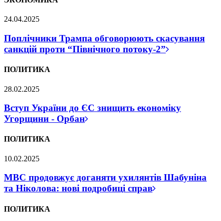
24.04.2025
Поплічники Трампа обговорюють скасування
санкцій проти “Північного потоку-2”
ПОЛИТИКА
28.02.2025
Вступ України до ЄС знищить економіку
Угорщини - Орбан
ПОЛИТИКА
10.02.2025
МВС продовжує доганяти ухилянтів Шабуніна
та Ніколова: нові подробиці справ
ПОЛИТИКА