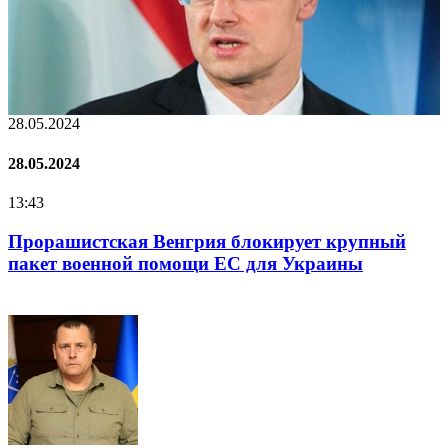
28.05.2024
2
28.05.2024
2
13:43
1
Прорашистская Венгрия блокирует крупный
пакет военной помощи ЕС для Украины