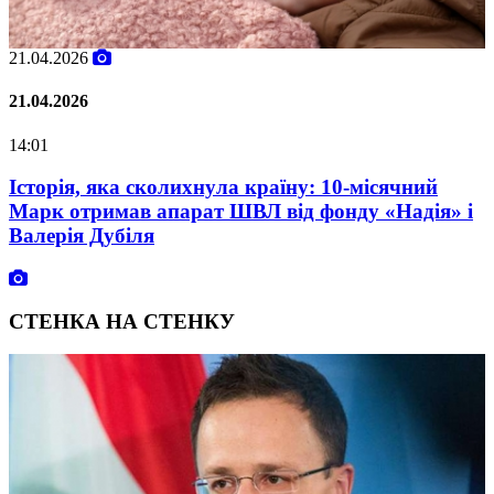
21.04.2026
0
21.04.2026
0
14:01
0
у
Історія, яка сколихнула країну: 10-місячний
Марк отримав апарат ШВЛ від фонду «Надія» і
Валерія Дубіля
СТЕНКА НА СТЕНКУ