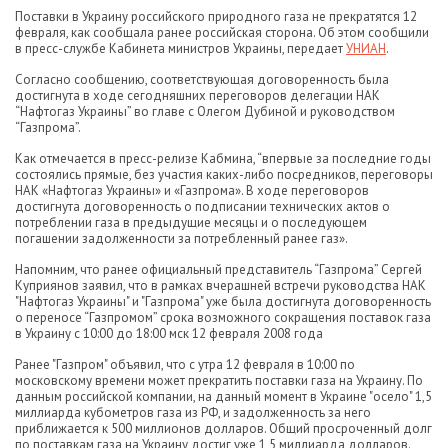
Поставки в Украину российского природного газа не прекратятся 12
февраля, как сообщала ранее российская сторона. Об этом сообщили
в пресс-службе Кабинета министров Украины, передает
УНИАН
.
Согласно сообщению, соответствующая договоренность была
достигнута в ходе сегодняшних переговоров делегации НАК
“Нафтогаз Украины” во главе с Олегом Дубиной и руководством
“Газпрома”.
Как отмечается в пресс-релизе Кабмина, “впервые за последние годы
состоялись прямые, без участия каких-либо посредников, переговоры
НАК «Нафтогаз Украины» и «Газпрома». В ходе переговоров
достигнута договоренность о подписании технических актов о
потреблении газа в предыдущие месяцы и о последующем
погашении задолженности за потребленный ранее газ».
Напомним, что ранее официальный представитель “Газпрома” Сергей
Куприянов заявил, что в рамках вчерашней встречи руководства НАК
"Нафтогаз Украины" и "Газпрома" уже была достигнута договоренность
о переносе “Газпромом” срока возможного сокращения поставок газа
в Украину с 10:00 до 18:00 мск 12 февраля 2008 года
Ранее "Газпром" объявил, что с утра 12 февраля в 10:00 по
московскому времени может прекратить поставки газа на Украину. По
данным российской компании, на данный момент в Украине "осело" 1,5
миллиарда кубометров газа из РФ, и задолженность за него
приближается к 500 миллионов долларов. Общий просроченный долг
по поставкам газа на Украину достиг уже 1,5 миллиарда долларов.