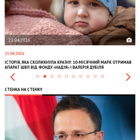
21.04.2026
21.04.2026
02
ІСТОРІЯ, ЯКА СКОЛИХНУЛА КРАЇНУ: 10-МІСЯЧНИЙ МАРК ОТРИМАВ
OL
АПАРАТ ШВЛ ВІД ФОНДУ «НАДІЯ» І ВАЛЕРІЯ ДУБІЛЯ
IN
СТЕНКА НА СТЕНКУ