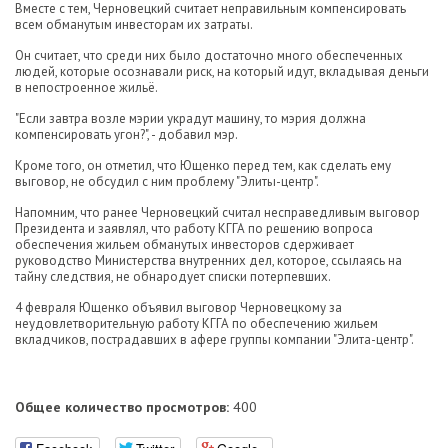
Вместе с тем, Черновецкий считает неправильным компенсировать
всем обманутым инвесторам их затраты.
Он считает, что среди них было достаточно много обеспеченных
людей, которые осознавали риск, на который идут, вкладывая деньги
в непостроенное жильё.
"Если завтра возле мэрии украдут машину, то мэрия должна
компенсировать угон?", - добавил мэр.
Кроме того, он отметил, что Ющенко перед тем, как сделать ему
выговор, не обсудил с ним проблему "Элиты-центр".
Напомним, что ранее Черновецкий считал несправедливым выговор
Президента и заявлял, что работу КГГА по решению вопроса
обеспечения жильем обманутых инвесторов сдерживает
руководство Министерства внутренних дел, которое, ссылаясь на
тайну следствия, не обнародует списки потерпевших.
4 февраля Ющенко объявил выговор Черновецкому за
неудовлетворительную работу КГГА по обеспечению жильем
вкладчиков, пострадавших в афере группы компании "Элита-центр".
Общее количество просмотров:
400