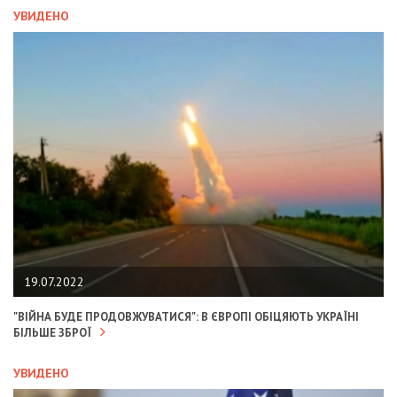
УВИДЕНО
19.07.2022
"ВІЙНА БУДЕ ПРОДОВЖУВАТИСЯ": В ЄВРОПІ ОБІЦЯЮТЬ УКРАЇНІ
БІЛЬШЕ ЗБРОЇ
УВИДЕНО