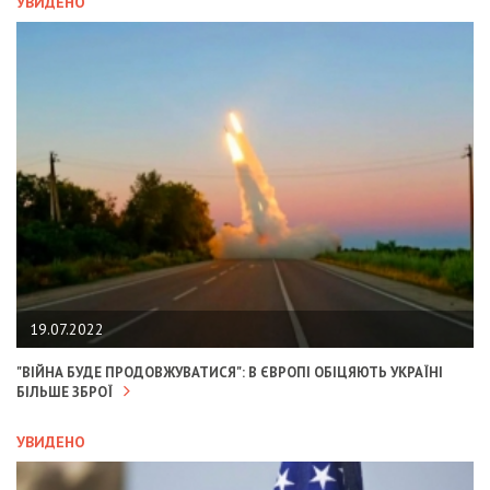
УВИДЕНО
19.07.2022
"ВІЙНА БУДЕ ПРОДОВЖУВАТИСЯ": В ЄВРОПІ ОБІЦЯЮТЬ УКРАЇНІ
БІЛЬШЕ ЗБРОЇ
УВИДЕНО