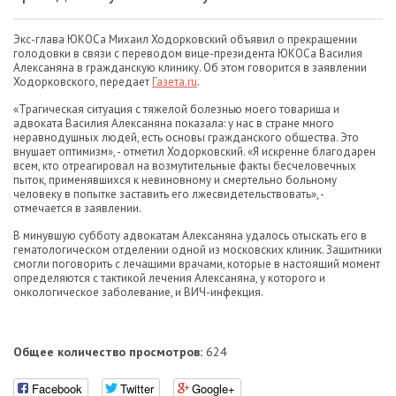
Экс-глава ЮКОСа Михаил Ходорковский объявил о прекращении
голодовки в связи с переводом вице-президента ЮКОСа Василия
Алексаняна в гражданскую клинику. Об этом говорится в заявлении
Ходорковского, передает
Газета.ru
.
«Трагическая ситуация с тяжелой болезнью моего товарища и
адвоката Василия Алексаняна показала: у нас в стране много
неравнодушных людей, есть основы гражданского общества. Это
внушает оптимизм», - отметил Ходорковский. «Я искренне благодарен
всем, кто отреагировал на возмутительные факты бесчеловечных
пыток, применявшихся к невиновному и смертельно больному
человеку в попытке заставить его лжесвидетельствовать», -
отмечается в заявлении.
В минувшую субботу адвокатам Алексаняна удалось отыскать его в
гематологическом отделении одной из московских клиник. Защитники
смогли поговорить с лечащими врачами, которые в настоящий момент
определяются с тактикой лечения Алексаняна, у которого и
онкологическое заболевание, и ВИЧ-инфекция.
Общее количество просмотров:
624
Facebook
Twitter
Google+