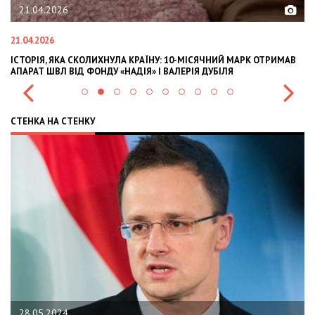
21.04.2026
21.04.2026
02
ІСТОРІЯ, ЯКА СКОЛИХНУЛА КРАЇНУ: 10-МІСЯЧНИЙ МАРК ОТРИМАВ
OL
АПАРАТ ШВЛ ВІД ФОНДУ «НАДІЯ» І ВАЛЕРІЯ ДУБІЛЯ
IN
СТЕНКА НА СТЕНКУ
28.05.2024