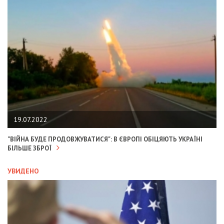
19.07.2022
"ВІЙНА БУДЕ ПРОДОВЖУВАТИСЯ": В ЄВРОПІ ОБІЦЯЮТЬ УКРАЇНІ
БІЛЬШЕ ЗБРОЇ
УВИДЕНО