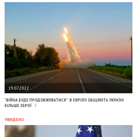
19.07.2022
"ВІЙНА БУДЕ ПРОДОВЖУВАТИСЯ": В ЄВРОПІ ОБІЦЯЮТЬ УКРАЇНІ
БІЛЬШЕ ЗБРОЇ
УВИДЕНО