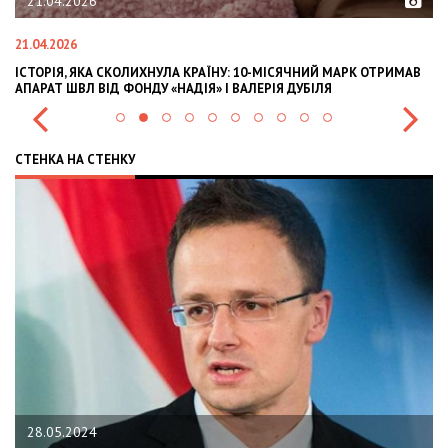
21.04.2026
21.04.2026
02
ІСТОРІЯ, ЯКА СКОЛИХНУЛА КРАЇНУ: 10-МІСЯЧНИЙ МАРК ОТРИМАВ
OL
АПАРАТ ШВЛ ВІД ФОНДУ «НАДІЯ» І ВАЛЕРІЯ ДУБІЛЯ
IN
СТЕНКА НА СТЕНКУ
28.05.2024