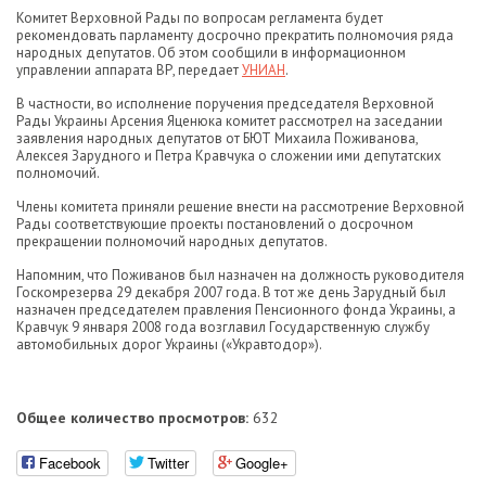
Комитет Верховной Рады по вопросам регламента будет
рекомендовать парламенту досрочно прекратить полномочия ряда
народных депутатов. Об этом сообщили в информационном
управлении аппарата ВР, передает
УНИАН
.
В частности, во исполнение поручения председателя Верховной
Рады Украины Арсения Яценюка комитет рассмотрел на заседании
заявления народных депутатов от БЮТ Михаила Поживанова,
Алексея Зарудного и Петра Кравчука о сложении ими депутатских
полномочий.
Члены комитета приняли решение внести на рассмотрение Верховной
Рады соответствующие проекты постановлений о досрочном
прекращении полномочий народных депутатов.
Напомним, что Поживанов был назначен на должность руководителя
Госкомрезерва 29 декабря 2007 года. В тот же день Зарудный был
назначен председателем правления Пенсионного фонда Украины, а
Кравчук 9 января 2008 года возглавил Государственную службу
автомобильных дорог Украины («Укравтодор»).
Общее количество просмотров:
632
Facebook
Twitter
Google+