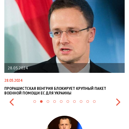
28.05.2024
28.05.2024
22
ПРОРАШИСТСКАЯ ВЕНГРИЯ БЛОКИРУЕТ КРУПНЫЙ ПАКЕТ
Н
ВОЕННОЙ ПОМОЩИ ЕС ДЛЯ УКРАИНЫ
СИ