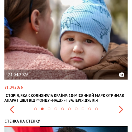
21.04.2026
21.04.2026
02
ІСТОРІЯ, ЯКА СКОЛИХНУЛА КРАЇНУ: 10-МІСЯЧНИЙ МАРК ОТРИМАВ
OL
АПАРАТ ШВЛ ВІД ФОНДУ «НАДІЯ» І ВАЛЕРІЯ ДУБІЛЯ
IN
СТЕНКА НА СТЕНКУ