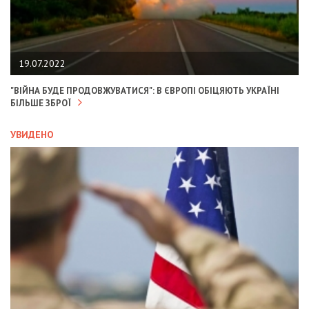
19.07.2022
"ВІЙНА БУДЕ ПРОДОВЖУВАТИСЯ": В ЄВРОПІ ОБІЦЯЮТЬ УКРАЇНІ
БІЛЬШЕ ЗБРОЇ
УВИДЕНО