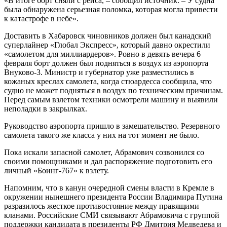
«В итоге борт сняли с рейса, – сообщил источник. – У судна
была обнаружена серьезная поломка, которая могла привести
к катастрофе в небе».
Доставить в Хабаровск чиновников должен был канадский
суперлайнер «Глобал Экспресс», который давно окрестили
«самолетом для миллиардеров». Ровно в девять вечера 6
февраля борт должен был подняться в воздух из аэропорта
Внуково-3. Министр и губернатор уже разместились в
кожаных креслах самолета, когда стюардесса сообщила, что
судно не может подняться в воздух по техническим причинам.
Перед самым взлетом техники осмотрели машину и выявили
неполадки в закрылках.
Руководство аэропорта пришло в замешательство. Резервного
самолета такого же класса у них на тот момент не было.
Пока искали запасной самолет, Абрамович созвонился со
своими помощниками и дал распоряжение подготовить его
личный «Боинг-767» к взлету.
Напомним, что в канун очередной смены власти в Кремле в
окружении нынешнего президента России Владимира Путина
разразилось жесткое противостояние между правящими
кланами. Российские СМИ связывают Абрамовича с группой
поддержки кандидата в президенты РФ Дмитрия Медведева и