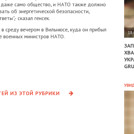
ДО
и даже само общество, и НАТО также должно
ЄС
зать об энергетической безопасности,
ЗНИ
еты",- сказал генсек.
ЕКО
УГО
в среду вечером в Вильнюсе, куда он прибыл
-
18.
е военных министров НАТО.
ОРБ
ЗАП
ХВА
УКР
ПОЛ
GR
ПРО
ДОГ
УХИ
УВИ
ШАБ
ЕЙ ИЗ ЭТОЙ РУБРИКИ
ТА
НІК
НОВ
ПОД
СПР