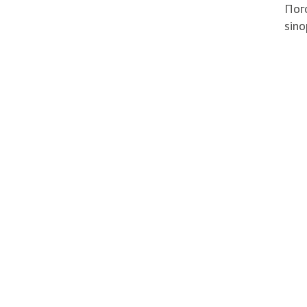
Пого
sino