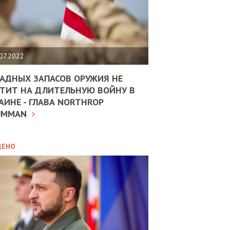
ЩИТЬ
НОМІКУ
РЩИНИ
07.2022
АН
АДНЫХ ЗАПАСОВ ОРУЖИЯ НЕ
ТИТ НА ДЛИТЕЛЬНУЮ ВОЙНУ В
АИНЕ - ГЛАВА NORTHROP
ИТИКА
10.02.2025
UMMAN
МВС
ДОВЖУЄ
АНЯТИ
ЛЯНТІВ
ДЕНО
УНІНА
ОЛОВА:
І
РОБИЦІ
АВ