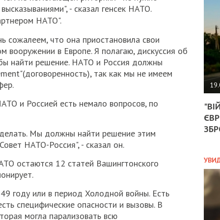
АГЕ
высказываниями", - сказал генсек НАТО.
УГО
артнером НАТО".
РОЗ
НА
ь сожалеем, что она приостановила свои
ЗАК
м вооружении в Европе. Я полагаю, дискуссия об
бы найти решение. НАТО и Россия должны
ment"(договоренность), так как мы не имеем
ЭКО
фер.
19.
ТРА
АТО и Россией есть немало вопросов, по
"ВІ
ОБГ
ЄВР
СКА
САН
ЗБР
 делать. Мы должны найти решение этим
ПРО
овет НАТО-Россия", - сказал он.
“ПІ
ПОТ
УВИ
АТО остаются 12 статей Вашингтонского
онирует.
949 году или в период Холодной войны. Есть
ПОЛ
сть специфические опасности и вызовы. В
УКР
оторая могла парализовать всю