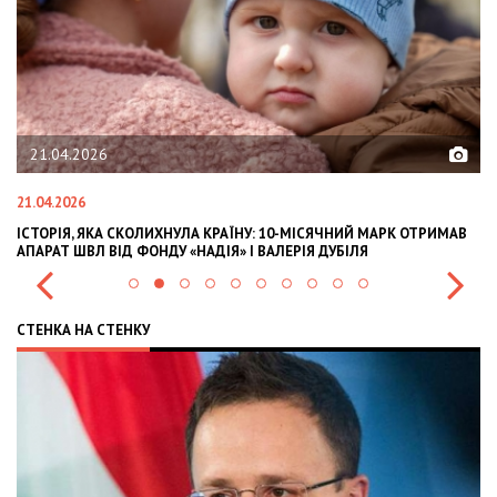
21.04.2026
21.04.2026
02
ІСТОРІЯ, ЯКА СКОЛИХНУЛА КРАЇНУ: 10-МІСЯЧНИЙ МАРК ОТРИМАВ
OL
АПАРАТ ШВЛ ВІД ФОНДУ «НАДІЯ» І ВАЛЕРІЯ ДУБІЛЯ
IN
СТЕНКА НА СТЕНКУ