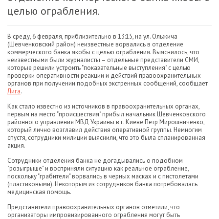
целью ограбления.
В среду, 6 февраля, приблизительно в 13:15, на ул. Ольжича
(Шевченковский район) неизвестные ворвались в отделение
коммерческого банка якобы с целью ограбления. Выяснилось, что
неизвестными были журналисты – отдельные представители СМИ,
которые решили устроить "показательные выступления" с целью
проверки оперативности реакции и действий правоохранительных
органов при получении подобных экстренных сообщений, сообщает
Лига
.
Как стало известно из источников в правоохранительных органах,
первым на место "происшествия" прибыл начальник Шевченковского
районного управления МВД Украины в г. Киеве Петр Мирошниченко,
который лично возглавил действия оперативной группы. Немногим
спустя, сотрудники милиции выяснили, что это была спланированная
акция.
Сотрудники отделения банка не догадывались о подобном
"розыгрыше" и восприняли ситуацию как реальное ограбление,
поскольку "грабители" ворвались в черных масках и с пистолетами
(пластиковыми). Некоторым из сотрудников банка потребовалась
медицинская помощь.
Представители правоохранительных органов отметили, что
организаторы импровизированного ограбления могут быть