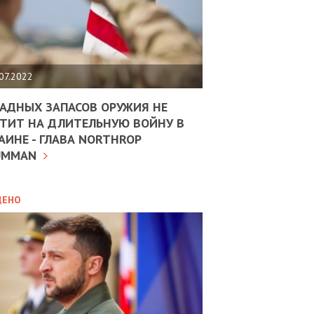
ЩИТЬ
НОМІКУ
РЩИНИ
07.2022
АН
АДНЫХ ЗАПАСОВ ОРУЖИЯ НЕ
09.11.2023
ТИТ НА ДЛИТЕЛЬНУЮ ВОЙНУ В
АИНЕ - ГЛАВА NORTHROP
ИТИКА
10.02.2025
"СЛУГИ" 
UMMAN
МВС
О ГОТОВ
ДОВЖУЄ
АНЯТИ
ИДТИ НА
ЛЯНТІВ
ДЕНО
МАФИОЗ
УНІНА
ГОСУДАР
ОЛОВА:
ОРБАНА
І
РОБИЦІ
АВ