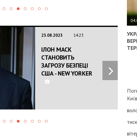
ПОЛ
ВИМ
04.
ЖОР
РЕА
УКР
23.08.2023
14:23
ВЛА
ВЕР
НА
ТЕР
ІЛОН МАСК
ВБИ
СТАНОВИТЬ
ВІЙ
ТЦК
ЗАГРОЗУ БЕЗПЕЦІ
США - NEW YORKER
Пог
Киї
воло
тиск
віте