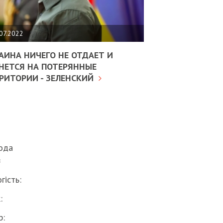
ИТИКА
02.02.2025
ДРАПАТИЙ
АГАЄ
07.2022
СТКОЇ
КЦІЇ
АИНА НИЧЕГО НЕ ОТДАЕТ И
12.07.2023
ДИ
НЕТСЯ НА ПОТЕРЯННЫЕ
РИТОРИИ - ЗЕЛЕНСКИЙ
КОНФЛІК
ВСТВА
ВОЛИНІ: 
СЬКОВИХ
МОЖЛИВ
ПРИМИРЕ
ПОЛЯКАМ
УКРАЇНЦ
ода
в
гість:
:
р: