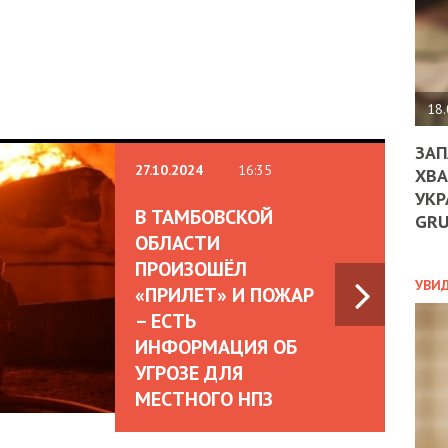
ДО
ЄС
ЗНИ
ЕКО
УГО
-
18.
ОРБ
ЗАП
27.10.2024
16:35
ХВА
УКР
ПОЛ
В ТАМБОВСКОЙ
GR
ОБЛАСТИ
ПРО
ДОГ
ПРОИЗОШЁЛ
УХИ
УВИ
«ПРИЛЕТ» И ПОЖАР
ШАБ
– ЕСТЬ
ТА
НІК
ИНФОРМАЦИЯ ОБ
НОВ
УГРОЗЕ ДЛЯ
ПОД
МЕСТНОГО НПЗ
СПР