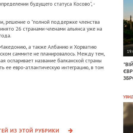
АГЕ
определении будущего статуса Косово", -
УГО
РОЗ
НА
и, решение о "полной поддержке членства
ЗАК
инято 26 странами-членами альянса уже на
года.
 Македонию, а также Албанию и Хорватию
ЭКО
19.
ском саммите не планировалось. Между тем,
ТРА
рая оспаривает название балканской страны
"ВІ
ОБГ
ть ее евро-атлантическую интеграцию, в том
ЄВР
СКА
САН
ЗБР
ПРО
“ПІ
ПОТ
УВИ
ПОЛ
УКР
ЕЙ ИЗ ЭТОЙ РУБРИКИ