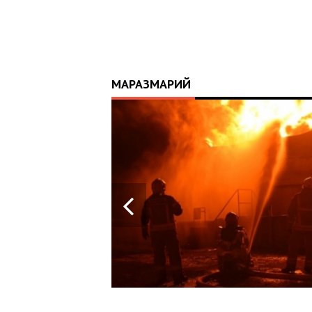
МАРАЗМАРИЙ
14:20
ПОМОГИ:
В
СЬКОМУ
ІМЕНІ
ДДУБНОГО
ТА FAVBET
ION