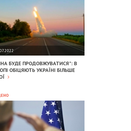
НТІВ
РСЬКОЇ
ВІДКИ
АРПАТТІ
НОМИКА
24.04.2025
07.2022
ПОПЛІЧНИКИ
МПА
ЙНА БУДЕ ПРОДОВЖУВАТИСЯ": В
ОВОРЮЮТЬ
ОПІ ОБІЦЯЮТЬ УКРАЇНІ БІЛЬШЕ
СУВАННЯ
КЦІЙ
ОЇ
ТИ
ВНІЧНОГО
ОКУ-2”
ДЕНО
ИТИКА
28.02.2025
ВСТУП
АЇНИ