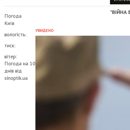
"ВІЙНА 
Погода
Київ
УВИДЕНО
вологість:
тиск:
вітер:
Погода на 10
днів від
sinoptik.ua