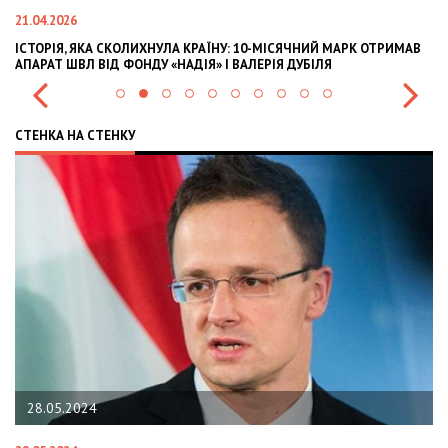
21.04.2026
02
ІСТОРІЯ, ЯКА СКОЛИХНУЛА КРАЇНУ: 10-МІСЯЧНИЙ МАРК ОТРИМАВ
OL
АПАРАТ ШВЛ ВІД ФОНДУ «НАДІЯ» І ВАЛЕРІЯ ДУБІЛЯ
IN
СТЕНКА НА СТЕНКУ
28.05.2024