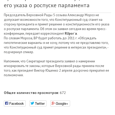
его указа о роспуске парламента
Председатель Верховной Рады 5 созыва Александр Мороз не
допускает возможности того, что Конституционный суд станет на
сторону президента и примет решение о конституционности его указа
о роспуске парламента. Об этом он заявил сегодня во время пресс-
конференции, передает корреспондент
RUpor`a
.
По словам Мороза, ВР будет работать до 2011 г. «Обсуждать
гипотетические варианты я не хочу, потому что не представляю того,
что Конституционный суд примет решение в интересах президента», -
подчеркнул спикер.
Напомним, что Секретариат президента заявил о намерении
игнорировать те законы, которые Верховной рады приняла после
того, как президент Виктор Ющенко 2 апреля досрочно прекратил ее
полномочия.
Общее количество просмотров:
672
Facebook
Twitter
Google+