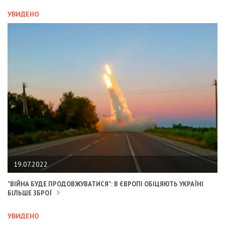
УВИДЕНО
19.07.2022
"ВІЙНА БУДЕ ПРОДОВЖУВАТИСЯ": В ЄВРОПІ ОБІЦЯЮТЬ УКРАЇНІ
БІЛЬШЕ ЗБРОЇ
УВИДЕНО