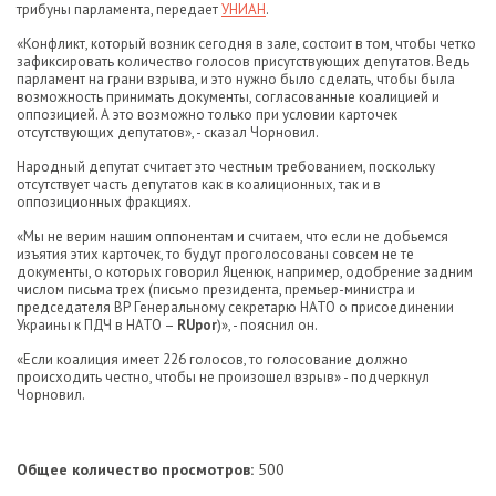
трибуны парламента, передает
УНИАН
.
«Конфликт, который возник сегодня в зале, состоит в том, чтобы четко
зафиксировать количество голосов присутствующих депутатов. Ведь
парламент на грани взрыва, и это нужно было сделать, чтобы была
возможность принимать документы, согласованные коалицией и
оппозицией. А это возможно только при условии карточек
отсутствующих депутатов», - сказал Чорновил.
Народный депутат считает это честным требованием, поскольку
отсутствует часть депутатов как в коалиционных, так и в
оппозиционных фракциях.
«Мы не верим нашим оппонентам и считаем, что если не добьемся
изъятия этих карточек, то будут проголосованы совсем не те
документы, о которых говорил Яценюк, например, одобрение задним
числом письма трех (письмо президента, премьер-министра и
председателя ВР Генеральному секретарю НАТО о присоединении
Украины к ПДЧ в НАТО –
RUpor
)», - пояснил он.
«Если коалиция имеет 226 голосов, то голосование должно
происходить честно, чтобы не произошел взрыв» - подчеркнул
Чорновил.
Общее количество просмотров:
500