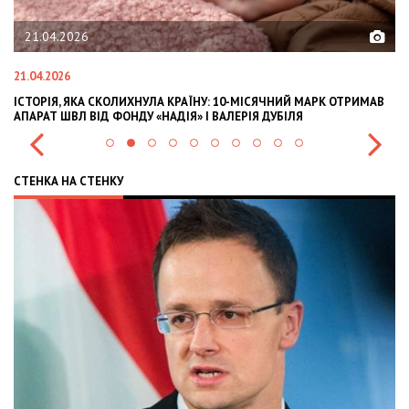
21.04.2026
21.04.2026
02
ІСТОРІЯ, ЯКА СКОЛИХНУЛА КРАЇНУ: 10-МІСЯЧНИЙ МАРК ОТРИМАВ
OL
АПАРАТ ШВЛ ВІД ФОНДУ «НАДІЯ» І ВАЛЕРІЯ ДУБІЛЯ
IN
СТЕНКА НА СТЕНКУ