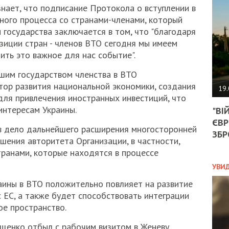
АГЕ
знает, что подписание Протокола о вступлении в
УГО
рного процесса со странами-членами, который
РОЗ
 государства заключается в том, что "благодаря
НА
зиции стран - членов ВТО сегодня мы имеем
ЗАК
ть это важное для нас событие".
шим государством членства в ВТО
ЭКО
тор развития национальной экономики, создания
19.
ля привлечения иностранных инвестиций, что
ТРА
интересам Украины.
"ВІ
ОБГ
ЄВР
СКА
 в дело дальнейшего расширения многосторонней
САН
ЗБР
шения авторитета Организации, в частности,
ПРО
транами, которые находятся в процессе
“ПІ
ПОТ
УВИ
аины в ВТО положительно повлияет на развитие
 ЕС, а также будет способствовать интеграции
ПОЛ
ое пространство.
УКР
щенко отбыл с рабочим визитом в Женеву