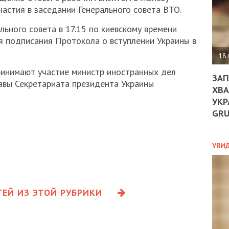
ДО
астия в заседании Генерального совета ВТО.
ЄС
ЗНИ
ьного совета в 17.15 по киевскому времени
ЕКО
 подписания Протокола о вступлении Украины в
УГО
-
18.
ОРБ
ринимают участие министр иностранных дел
ЗАП
авы Секретариата президента Украины
ХВА
УКР
ПОЛ
GR
ПРО
ДОГ
УХИ
УВИ
ШАБ
ТА
НІК
НОВ
ЕЙ ИЗ ЭТОЙ РУБРИКИ
ПОД
СПР