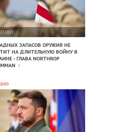
ЩИТЬ
НОМІКУ
РЩИНИ
07.2022
АН
АДНЫХ ЗАПАСОВ ОРУЖИЯ НЕ
ТИТ НА ДЛИТЕЛЬНУЮ ВОЙНУ В
АИНЕ - ГЛАВА NORTHROP
ИТИКА
10.02.2025
UMMAN
МВС
ДОВЖУЄ
АНЯТИ
ЛЯНТІВ
ДЕНО
УНІНА
ОЛОВА:
І
РОБИЦІ
АВ