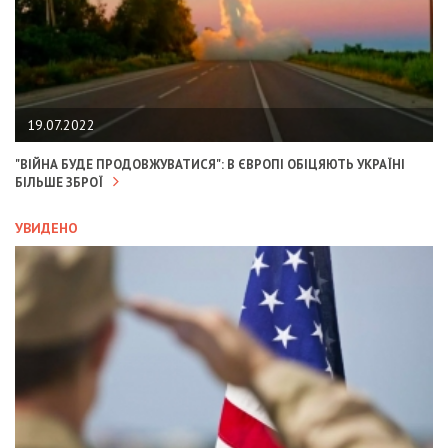
19.07.2022
"ВІЙНА БУДЕ ПРОДОВЖУВАТИСЯ": В ЄВРОПІ ОБІЦЯЮТЬ УКРАЇНІ
БІЛЬШЕ ЗБРОЇ
УВИДЕНО