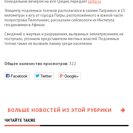
понедельник вечером на юге Греции, передает
Lenta.ru
.
Эпицентр подземных толчков располагался в заливе Патраикос в 15
километрах к югу от города Патры, расположенного в южной части
полуострова Пелопоннес, рассказали сейсмологи из Института
геодинамики в Афинах.
Сведений о жертвах и разрушениях, вызванных землетрясением, не
поступало, уточнили представители местных властей. Подземные
толчки также не вызвали панику среди населения.
Общее количество просмотров:
322
Facebook
Twitter
Google+
БОЛЬШЕ НОВОСТЕЙ ИЗ ЭТОЙ РУБРИКИ
ЧИТАЙТЕ ТАКЖЕ