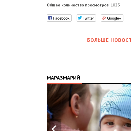
Общее количество просмотров:
1025
Facebook
Twitter
Google+
БОЛЬШЕ НОВОСТ
МАРАЗМАРИЙ
17:25
ИЙ
ЦЬ
 ОТРИМАВ
У ВОЄННИХ