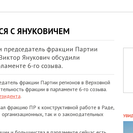
Я С ЯНУКОВИЧЕМ
и председатель фракции Партии
 Виктор Янукович обсудили
ламенте 6-го созыва.
датель фракции Партии регионов в Верховной
тельность фракции в парламенте 6-го созыва.
езидента
.
л фракцию ПР к конструктивной работе в Раде,
ПОЛ
б организационных, так и о законодательных
УВИ
ЗАТ
ДВО
иции и большинства в парламенте сейчас есть