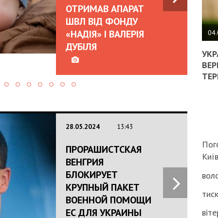
ОТРИМАВ АПАРАТ
ПОЛ
ШВЛ ВІД ФОНДУ
«НАДІЯ» І ВАЛЕРІЯ
ВИМ
04.
ЖОР
ДУБІЛЯ
РЕА
УКР
ВЛА
ВЕР
НА
ТЕР
ВБИ
ВІЙ
ТЦК
28.05.2024
13:43
Пог
ПРОРАШИСТСКАЯ
Киї
ВЕНГРИЯ
БЛОКИРУЕТ
воло
КРУПНЫЙ ПАКЕТ
тиск
ВОЕННОЙ ПОМОЩИ
ЕС ДЛЯ УКРАИНЫ
віте