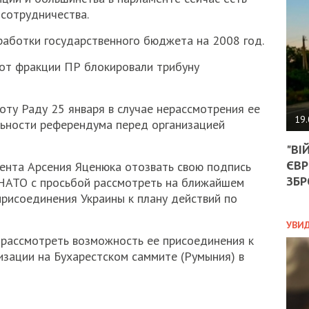
АГЕ
сотрудничества.
УГО
РОЗ
аботки государственного бюджета на 2008 год.
НА
ЗАК
от фракции ПР блокировали трибуну
ту Раду 25 января в случае нерассмотрения ее
ЭКО
19.
льности референдума перед организацией
ТРА
"ВІ
ОБГ
ЄВР
СКА
ента Арсения Яценюка отозвать свою подпись
САН
ЗБР
НАТО с просьбой рассмотреть на ближайшем
ПРО
рисоединения Украины к плану действий по
“ПІ
ПОТ
УВИ
 рассмотреть возможность ее присоединения к
изации на Бухарестском саммите (Румыния) в
ПОЛ
УКР