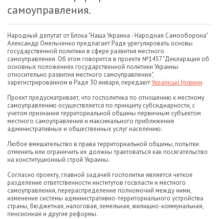
самоуправления.
Народный депутат от Блока "Наша Украина - Народная Самооборона"
Александр Омельченко предлагает Раде урегулировать основы
государственной политики в сфере развития местного
самоуправления. Об этом говорится в проекте №1457 "Декларация об
основных положениях государственной политики Украины
относительно развития местного самоуправления",
зарегистрированном в Раде 30 января, передают
Українські Новини
.
Проект предусматривает, что госполитика по отношению к местному
самоуправлению осуществляется по принципу субсидиарности, с
учетом признания территориальной общины первичным субъектом
местного самоуправления и максимального приближения
административных и общественных услуг населению.
Любое вмешательство в права территориальной общины, попытки
отменить или ограничить их должны трактоваться как посягательство
на конституционный строй Украины.
Согласно проекту, главной задачей госполитки является четкое
разделение ответственности институтов госвласти и местного
самоуправления, перераспределение полномочий между ними,
изменение системы административно-территориального устройства
страны, бюджетная, налоговая, земельная, жилищно-коммунальная,
пенсионная и другие реформы.