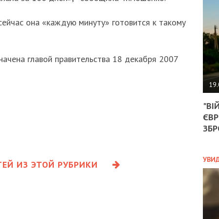
АГЕ
УГО
сейчас она «каждую минуту» готовится к такому
РОЗ
НА
ЗАК
ачена главой правительства 18 декабря 2007
ЭКО
19.
ТРА
"ВІ
ОБГ
ЄВР
СКА
САН
ЗБР
ПРО
“ПІ
ПОТ
УВИ
ЕЙ ИЗ ЭТОЙ РУБРИКИ
ПОЛ
УКР