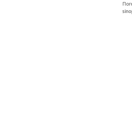
Пого
sino