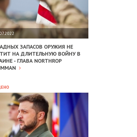
ЩИТЬ
НОМІКУ
РЩИНИ
07.2022
АН
АДНЫХ ЗАПАСОВ ОРУЖИЯ НЕ
ТИТ НА ДЛИТЕЛЬНУЮ ВОЙНУ В
АИНЕ - ГЛАВА NORTHROP
ИТИКА
10.02.2025
UMMAN
МВС
ДОВЖУЄ
АНЯТИ
ЛЯНТІВ
ДЕНО
УНІНА
ОЛОВА:
І
РОБИЦІ
АВ