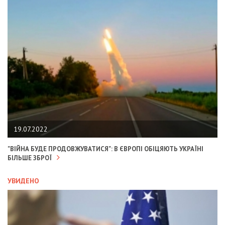
19.07.2022
"ВІЙНА БУДЕ ПРОДОВЖУВАТИСЯ": В ЄВРОПІ ОБІЦЯЮТЬ УКРАЇНІ
БІЛЬШЕ ЗБРОЇ
УВИДЕНО