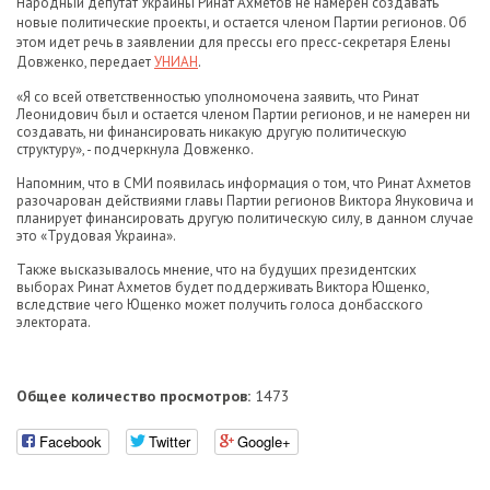
Народный депутат Украины Ринат Ахметов не намерен создавать
новые политические проекты, и остается членом Партии регионов. Об
этом идет речь в заявлении для прессы его пресс-секретаря Елены
Довженко, передает
УНИАН
.
«Я со всей ответственностью уполномочена заявить, что Ринат
Леонидович был и остается членом Партии регионов, и не намерен ни
создавать, ни финансировать никакую другую политическую
структуру», - подчеркнула Довженко.
Напомним, что в СМИ появилась информация о том, что Ринат Ахметов
разочарован действиями главы Партии регионов Виктора Януковича и
планирует финансировать другую политическую силу, в данном случае
это «Трудовая Украина».
Также высказывалось мнение, что на будущих президентских
выборах Ринат Ахметов будет поддерживать Виктора Ющенко,
вследствие чего Ющенко может получить голоса донбасского
электората.
Общее количество просмотров:
1473
Facebook
Twitter
Google+