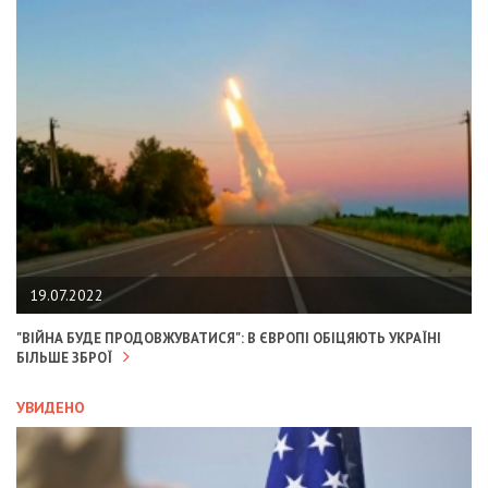
19.07.2022
"ВІЙНА БУДЕ ПРОДОВЖУВАТИСЯ": В ЄВРОПІ ОБІЦЯЮТЬ УКРАЇНІ
БІЛЬШЕ ЗБРОЇ
УВИДЕНО