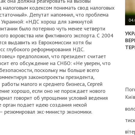
Как она должна реагировать на вызовы
д налоговым кодексом понимать свод налоговых
ПОЛ
остаточный». Депутат напомнил, что проблема
ВИМ
04.
д Украиной: «НДС хорош для замкнутой
ЖОР
Британии было потеряно чуть менее четверти
РЕА
УКР
ого воровства или фиктивного экспорта. С 2004
ВЛА
ВЕР
тся выдавить из Еврокомиссии хотя бы
НА
ТЕР
есс глубокого реформирования НДС.
ВБИ
ютовец» предположил, что президент считает
ВІЙ
ит его обсуждение на СНБО: «Не уверен, что
ТЦК
безопасности, поскольку мы больше всего
омментируя законопроекты президента,
 работы малого и среднего бизнеса, Сергей
Пог
ние хорошо, если оно не порождает нового
Киї
тариат говорит об упрощении условий ведения
же орган подает идею создания некой
воло
 резюмировал экс-министр экономики.
тиск
віте