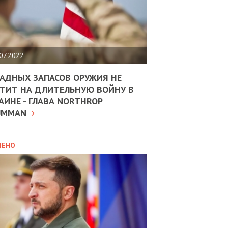
ЩИТЬ
НОМІКУ
РЩИНИ
07.2022
АН
АДНЫХ ЗАПАСОВ ОРУЖИЯ НЕ
ТИТ НА ДЛИТЕЛЬНУЮ ВОЙНУ В
АИНЕ - ГЛАВА NORTHROP
ИТИКА
10.02.2025
UMMAN
МВС
ДОВЖУЄ
АНЯТИ
ЛЯНТІВ
ДЕНО
УНІНА
ОЛОВА:
І
РОБИЦІ
АВ