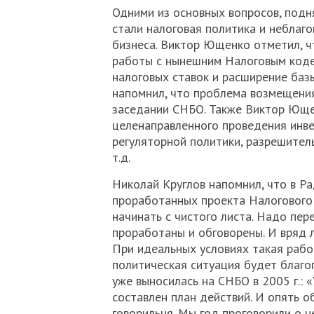
Одними из основных вопросов, подн
стали налоговая политика и неблаг
бизнеса. Виктор Ющенко отметил, ч
работы с нынешним Налоговым коде
налоговых ставок и расширение баз
напомнил, что проблема возмещени
заседании СНБО. Также Виктор Ющен
целенаправленного проведения инв
регуляторной политики, разрешител
т.д.
Николай Круглов напомнил, что в Ра
проработанных проекта Налогового 
начинать с чистого листа. Надо пер
проработаны и обговорены. И вряд 
При идеальных условиях такая рабо
политическая ситуация будет благо
уже выносилась на СНБО в 2005 г.: «
составлен план действий. И опять 
говорильня. Мы год проговорили о 