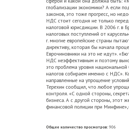
сферой и какой она должна быть: «
глобализации экономики? А если по
законов, это тоже прогресс, но нед
НДС стоит сегодня не только пере
налоговой юрисдикции. В 2006 г. в 
налоговых поступлений от карусельн
г. многие европейские страны пытаю
директиву, которая бы начала проц
Еврочиновники на это не идут». «Б
НДС неэффективным и поэтому вынос
это проблема уровня национальной 
налогов собираем именно с НДС». К
направленные на упрощение условий
Терехин сообщил, что любое упроще
контроля. «С одной стороны, секре
бизнеса. А с другой стороны, этот 
финансовой полиции при Минфине»,—
Общее количество просмотров:
906