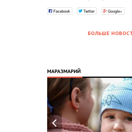
Facebook
Twitter
Google+
БОЛЬШЕ НОВОСТ
МАРАЗМАРИЙ
17:25
ИЙ
ЦЬ
 ОТРИМАВ
У ВОЄННИХ
Х В