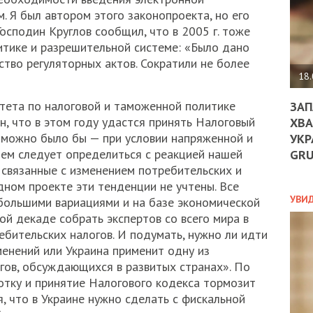
ДО
м. Я был автором этого законопроекта, но его
ЄС
Господин Круглов сообщил, что в 2005 г. тоже
ЗНИ
итике и разрешительной системе: «Было дано
ЕКО
УГО
ство регуляторных актов. Сократили не более
-
18.
ОРБ
тета по налоговой и таможенной политике
ЗАП
н, что в этом году удастся принять Налоговый
ХВА
 можно было бы — при условии напряженной и
УКР
ПОЛ
ем следует определиться с реакцией нашей
GR
ПРО
связанные с изменением потребительских и
ДОГ
дном проекте эти тенденции не учтены. Все
УХИ
УВИ
ебольшими вариациями и на базе экономической
ШАБ
ой декаде собрать экспертов со всего мира в
ТА
ебительских налогов. И подумать, нужно ли идти
НІК
менений или Украина применит одну из
НОВ
ов, обсуждающихся в развитых странах». По
ПОД
СПР
отку и принятие Налогового кодекса тормозит
, что в Украине нужно сделать с фискальной