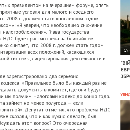
АГЕ
ятых президентом на вчерашнем форуме, опять
УГО
оприятные условия для малого и среднего
РОЗ
то 2008 г. должен стать «последним годом
НА
ЗАК
ксом»: «Я уверен, что необходимо снижение
ы налогообложения». Глава государства
я НДС будет рассмотрена на ближайшем
ко считает, что 2008 г. должен стать годом
ЭКО
19.
ентаризации всех положений, касающихся
ТРА
ьной системы, лицензирования деятельности и
"ВІ
ОБГ
ЄВР
СКА
САН
ЗБР
де зарегистрировано два серьезно
ПРО
кодекса: «Правильнее было бы каждый раз не
“ПІ
едавать документы в комитет, где они будут
ПОТ
УВИ
ли мы получим Налоговый кодекс до конца года.
та займет не менее полугода — если
приятной». Депутат отметил, что проблема НДС
ПОЛ
Уже сказали, что и как нужно сделать, был
обсуждать этот вопрос? Это очередная
УКР
необходимости введения электронной