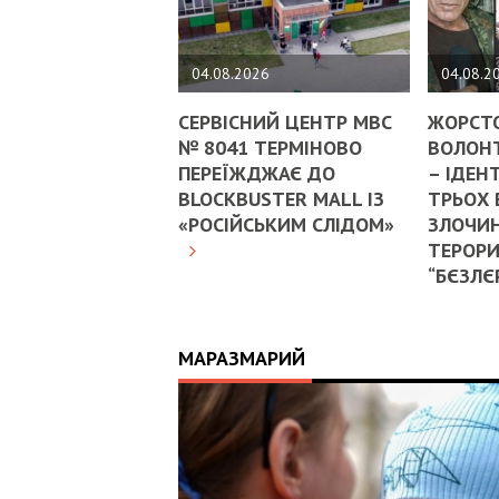
04.08.2026
04.08.2
СЕРВІСНИЙ ЦЕНТР МВС
ЖОРСТ
№ 8041 ТЕРМІНОВО
ВОЛОНТ
ПЕРЕЇЖДЖАЄ ДО
– ІДЕН
BLOCKBUSTER MALL ІЗ
ТРЬОХ
«РОСІЙСЬКИМ СЛІДОМ»
ЗЛОЧИН
ТЕРОРИ
“БЄЗЛЄ
МАРАЗМАРИЙ
17:25
ИЙ
ЦЬ