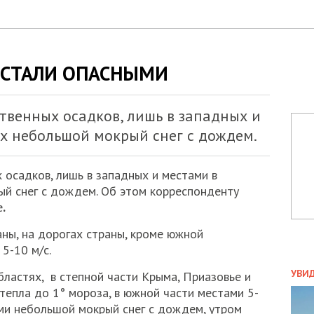
 СТАЛИ ОПАСНЫМИ
ственных осадков, лишь в западных и
ях небольшой мокрый снег с дождем.
 осадков, лишь в западных и местами в
й снег с дождем. Об этом корреспонденту
е
.
аны, на дорогах страны, кроме южной
 5-10 м/с.
ПОЛ
УВИ
бластях, в степной части Крыма, Приазовье и
ЗАТ
тепла до 1° мороза, в южной части местами 5-
ДВО
ами небольшой мокрый снег с дождем, утром