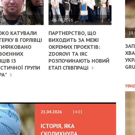
ДО
ЄС
ЗНИ
ЕКО
026
06.08.2026
УГО
-
ОКО КАТУВАЛИ
ПАРТНЕРСТВО, ЩО
18.
ОРБ
ЕРКУ В ГОРЛІВЦІ
ВИХОДИТЬ ЗА МЕЖІ
ЗАП
ТИФІКОВАНО
ОКРЕМИХ ПРОЄКТІВ:
ХВА
 ВОЄННИХ
ZDOROVI ТА IRC
УКР
ЦІВ ІЗ
РОЗПОЧИНАЮТЬ НОВИЙ
ПОЛ
GR
СТИЧНОЇ ГРУПИ
ЕТАП СПІВПРАЦІ
ПРО
РА”
ДОГ
УХИ
УВИ
ШАБ
ТА
НІК
НОВ
21.04.2026
14:01
ПОД
СПР
ІСТОРІЯ, ЯКА
СКОЛИХНУЛА