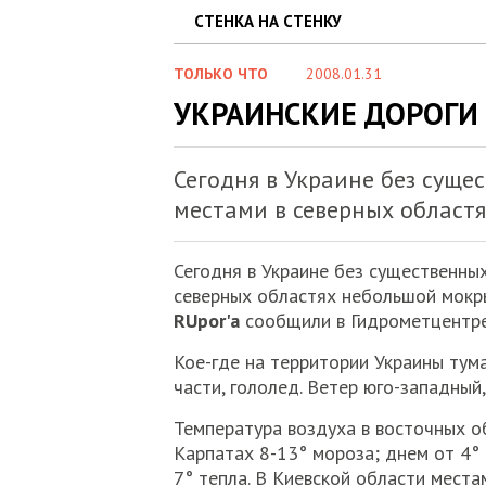
СТЕНКА НА СТЕНКУ
ТОЛЬКО ЧТО
2008.01.31
УКРАИНСКИЕ ДОРОГИ
Сегодня в Украине без суще
местами в северных област
Сегодня в Украине без существенных
северных областях небольшой мокры
RUpor'a
сообщили в Гидрометцентр
Кое-где на территории Украины тум
части, гололед. Ветер юго-западный,
Температура воздуха в восточных о
Карпатах 8-13° мороза; днем от 4° 
7° тепла. В Киевской области мест