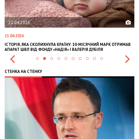
21.04.2026
21.04.2026
02
ІСТОРІЯ, ЯКА СКОЛИХНУЛА КРАЇНУ: 10-МІСЯЧНИЙ МАРК ОТРИМАВ
OL
АПАРАТ ШВЛ ВІД ФОНДУ «НАДІЯ» І ВАЛЕРІЯ ДУБІЛЯ
IN
СТЕНКА НА СТЕНКУ