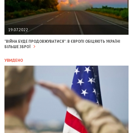
19.07.2022
"ВІЙНА БУДЕ ПРОДОВЖУВАТИСЯ": В ЄВРОПІ ОБІЦЯЮТЬ УКРАЇНІ
БІЛЬШЕ ЗБРОЇ
УВИДЕНО