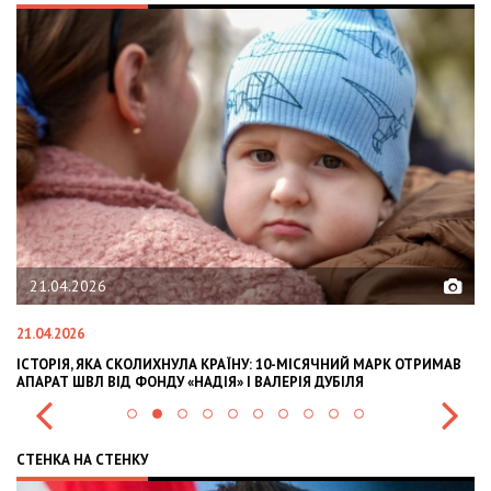
21.04.2026
21.04.2026
02
ІСТОРІЯ, ЯКА СКОЛИХНУЛА КРАЇНУ: 10-МІСЯЧНИЙ МАРК ОТРИМАВ
OL
АПАРАТ ШВЛ ВІД ФОНДУ «НАДІЯ» І ВАЛЕРІЯ ДУБІЛЯ
IN
СТЕНКА НА СТЕНКУ