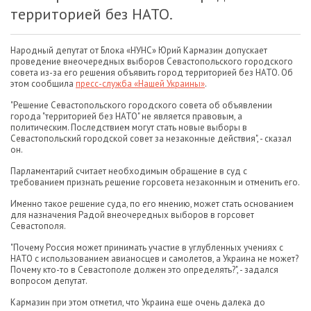
территорией без НАТО.
Народный депутат от Блока «НУНС» Юрий Кармазин допускает
проведение внеочередных выборов Севастопольского городского
совета из-за его решения объявить город территорией без НАТО. Об
этом сообщила
пресс-служба «Нашей Украины»
.
"Решение Севастопольского городского совета об объявлении
города "территорией без НАТО" не является правовым, а
политическим. Последствием могут стать новые выборы в
Севастопольский городской совет за незаконные действия", - сказал
он.
Парламентарий считает необходимым обращение в суд с
требованием признать решение горсовета незаконным и отменить его.
Именно такое решение суда, по его мнению, может стать основанием
для назначения Радой внеочередных выборов в горсовет
Севастополя.
"Почему Россия может принимать участие в углубленных учениях с
НАТО с использованием авианосцев и самолетов, а Украина не может?
Почему кто-то в Севастополе должен это определять?", - задался
вопросом депутат.
Кармазин при этом отметил, что Украина еще очень далека до