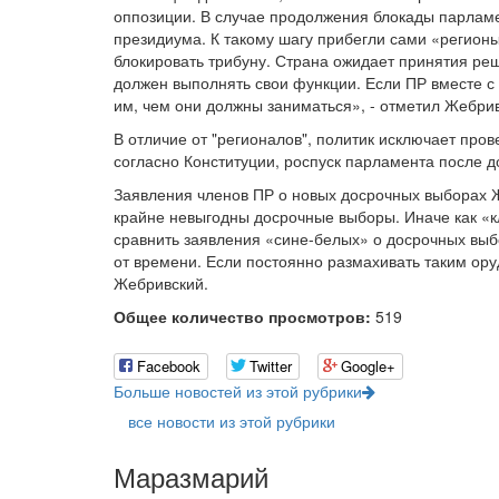
оппозиции. В случае продолжения блокады парламе
президиума. К такому шагу прибегли сами «регионы
блокировать трибуну. Страна ожидает принятия ре
должен выполнять свои функции. Если ПР вместе с 
им, чем они должны заниматься», - отметил Жебрив
В отличие от "регионалов", политик исключает про
согласно Конституции, роспуск парламента после д
Заявления членов ПР о новых досрочных выборах Ж
крайне невыгодны досрочные выборы. Иначе как «кл
сравнить заявления «сине-белых» о досрочных выбо
от времени. Если постоянно размахивать таким ору
Жебривский.
Общее количество просмотров:
519
Facebook
Twitter
Google+
Больше новостей из этой рубрики
все новости из этой рубрики
Маразмарий