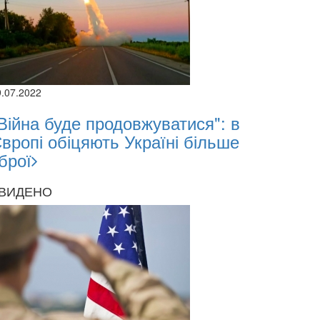
9.07.2022
Війна буде продовжуватися": в
вропі обіцяють Україні більше
брої
ВИДЕНО