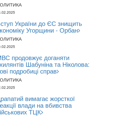
ОЛИТИКА
8.02.2025
ступ України до ЄС знищить
кономіку Угорщини - Орбан
ОЛИТИКА
0.02.2025
2024
ВС продовжує доганяти
1.2024
хилянтів Шабуніна та Ніколова:
ові подробиці справ
поліція лякає громадян погіршенням крим
ОЛИТИКА
 мобілізації поліціянтів на війну
2.02.2025
рапатий вимагає жорсткої
еакції влади на вбивства
ійськових ТЦК