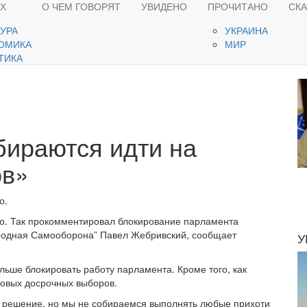
ЯХ
О ЧЕМ ГОВОРЯТ
УВИДЕНО
ПРОЧИТАНО
СК
ТУРА
УКРАИНА
ОМИКА
МИР
ТИКА
ираются идти на
ов»
о.
ло. Так прокомментировал блокирование парламента
родная Самооборона” Павел Жебривский, сообщает
У
льше блокировать работу парламента. Кроме того, как
новых досрочных выборов.
е решение, но мы не собираемся выполнять любые прихоти