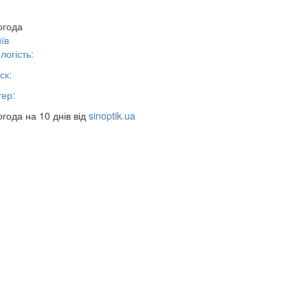
огода
їв
логість:
ск:
тер:
года на 10 днів від
sinoptik.ua