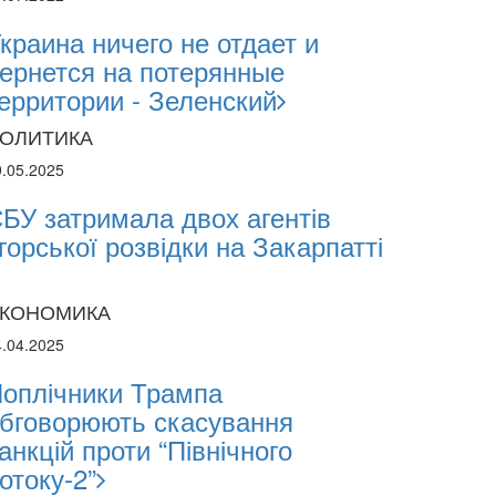
2.2026
краина ничего не отдает и
ернется на потерянные
sii Abasov: How Ukrainian Businesses Can 
ерритории - Зеленский
estments and Hedge Risks During War
ОЛИТИКА
9.05.2025
БУ затримала двох агентів
горської розвідки на Закарпатті
КОНОМИКА
4.04.2025
оплічники Трампа
бговорюють скасування
анкцій проти “Північного
отоку-2”