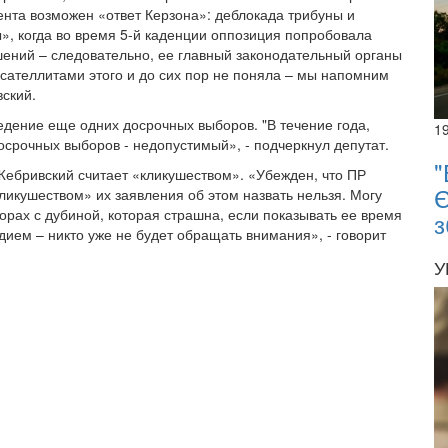
нта возможен «ответ Керзона»: деблокада трибуны и
», когда во время 5-й каденции оппозиция попробовала
шений – следовательно, ее главный законодательный органы
сателлитами этого и до сих пор не поняла – мы напомним
ский.
ведение еще одних досрочных выборов. "В течение года,
1
осрочных выборов - недопустимый», - подчеркнул депутат.
"
ебривский считает «кликушеством». «Убежден, что ПР
Є
икушеством» их заявления об этом назвать нельзя. Могу
рах с дубиной, которая страшна, если показывать ее время
з
дием – никто уже не будет обращать внимания», - говорит
У