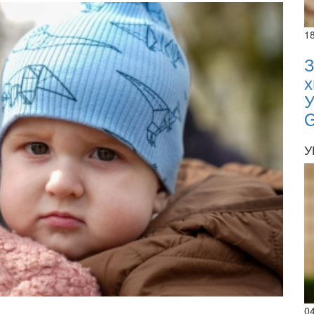
1
З
х
У
У
02.02.
0