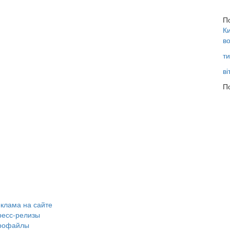
П
Ки
во
ти
ві
По
клама на сайте
ресс-релизы
рофайлы