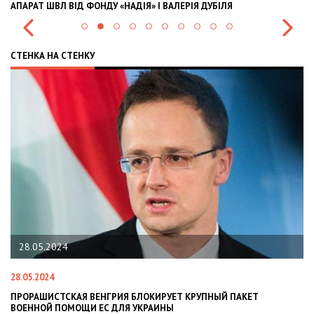
АПАРАТ ШВЛ ВІД ФОНДУ «НАДІЯ» І ВАЛЕРІЯ ДУБІЛЯ
IN
СТЕНКА НА СТЕНКУ
28.05.2024
28.05.2024
22
ПРОРАШИСТСКАЯ ВЕНГРИЯ БЛОКИРУЕТ КРУПНЫЙ ПАКЕТ
Н
ВОЕННОЙ ПОМОЩИ ЕС ДЛЯ УКРАИНЫ
СИ