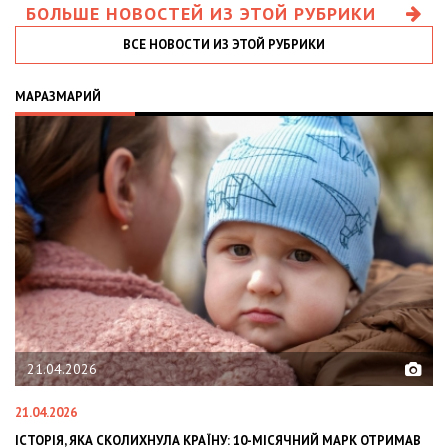
БОЛЬШЕ НОВОСТЕЙ ИЗ ЭТОЙ РУБРИКИ
ВСЕ НОВОСТИ ИЗ ЭТОЙ РУБРИКИ
МАРАЗМАРИЙ
21.04.2026
21.04.2026
02
ІСТОРІЯ, ЯКА СКОЛИХНУЛА КРАЇНУ: 10-МІСЯЧНИЙ МАРК ОТРИМАВ
OL