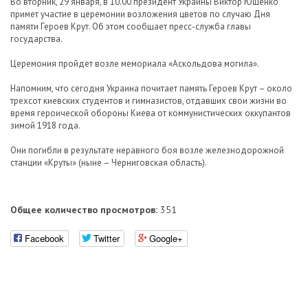
Во вторник, 29 января, в 10.00 президент Украины Виктор Ющенко
примет участие в церемонии возложения цветов по случаю Дня
памяти Героев Крут. Об этом сообщает пресс-служба главы
государства.
Церемония пройдет возле мемориала «Аскольдова могила».
Напомним, что сегодня Украина почитает память Героев Крут – около
трехсот киевских студентов и гимназистов, отдавших свои жизни во
время героической обороны Киева от коммунистических оккупантов
зимой 1918 года.
Они погибли в результате неравного боя возле железнодорожной
станции «Круты» (ныне – Черниговская область).
Общее количество просмотров:
351
Facebook
Twitter
Google+