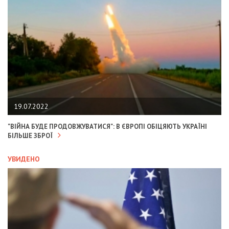
19.07.2022
"ВІЙНА БУДЕ ПРОДОВЖУВАТИСЯ": В ЄВРОПІ ОБІЦЯЮТЬ УКРАЇНІ
БІЛЬШЕ ЗБРОЇ
УВИДЕНО