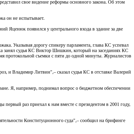
редставил свое видение реформы основного закона. Об этом
ка он не испытывает.
ий Яценюк появился у центрального входа в здание за две
жака. Указывая дорогу спикеру парламента, глава КС успевал
юка занял судья КС Виктор Шишкин, который на заседаниях КС
емя протокольной съемки с пяти до одной минуты. Журналистов
роз, и Владимир Литвин",– сказал судья КС в отставке Валерий
тране. Я, например, поднимал вопрос о бюджетном обеспечении
ы первый раз приехал к нам вместе с президентом в 2001 году,
еятельности Конституционного суда",– сообщил на брифинге