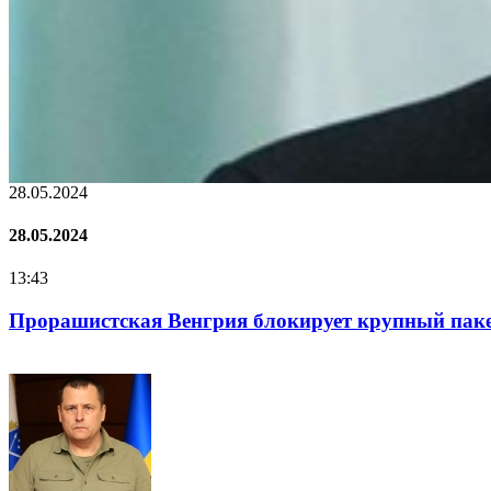
22.01.2024
22.01.2024
16:25
Нацполіція лякає громадян погіршенням криміноген