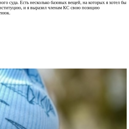
го суда. Есть несколько базовых вещей, на которых я хотел бы
Конституцию, и я выразил членам КС свою позицию
енюк.
1
1
1