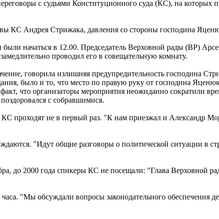
реговоры с судьями Конституционного суда (КС), на которых п
главы КС Андрея Стрижака, давления со стороны господина Яценю
ыли начаться в 12.00. Председатель Верховной рады (ВР) Арсен
замедлительно проводил его в совещательную комнату.
чение, говорила излишняя предупредительность господина Стри
ания, было и то, что место по правую руку от господина Яцен
т факт, что организаторы мероприятия неожиданно сократили вр
 поздоровался с собравшимися.
 КС проходят не в первый раз. "К нам приезжал и Александр Мо
суждаются. "Идут общие разговоры о политической ситуации в с
ра, до 2000 года спикеры КС не посещали: "Глава Верховной рад
о часа. "Мы обсуждали вопросы законодательного обеспечения д