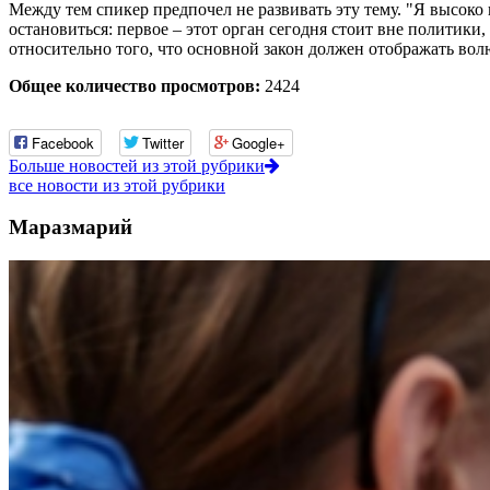
Между тем спикер предпочел не развивать эту тему. "Я высоко
остановиться: первое – этот орган сегодня стоит вне политик
относительно того, что основной закон должен отображать вол
Общее количество просмотров:
2424
Facebook
Twitter
Google+
Больше новостей из этой рубрики
все новости из этой рубрики
Маразмарий