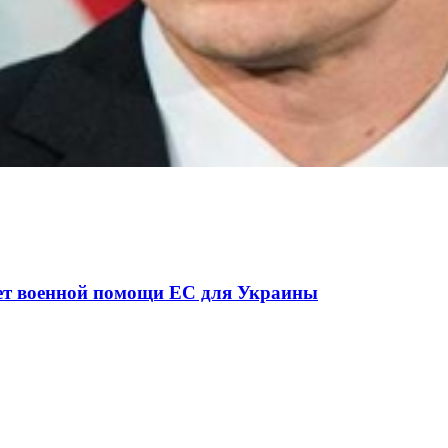
ної ситуації в разі мобілізації поліціянтів на вій