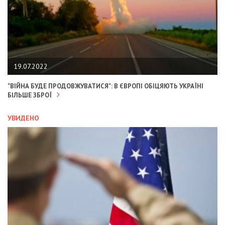
19.07.2022
"ВІЙНА БУДЕ ПРОДОВЖУВАТИСЯ": В ЄВРОПІ ОБІЦЯЮТЬ УКРАЇНІ
БІЛЬШЕ ЗБРОЇ
УВИДЕНО