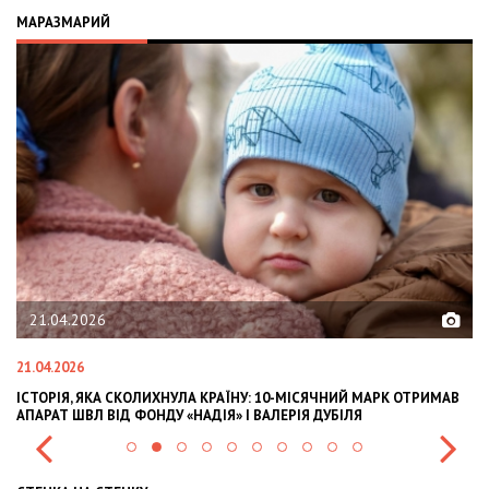
МАРАЗМАРИЙ
21.04.2026
21.04.2026
02
ІСТОРІЯ, ЯКА СКОЛИХНУЛА КРАЇНУ: 10-МІСЯЧНИЙ МАРК ОТРИМАВ
OL
АПАРАТ ШВЛ ВІД ФОНДУ «НАДІЯ» І ВАЛЕРІЯ ДУБІЛЯ
IN