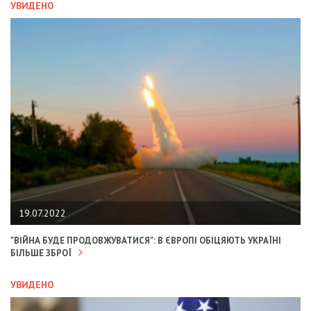
УВИДЕНО
19.07.2022
"ВІЙНА БУДЕ ПРОДОВЖУВАТИСЯ": В ЄВРОПІ ОБІЦЯЮТЬ УКРАЇНІ
БІЛЬШЕ ЗБРОЇ
УВИДЕНО