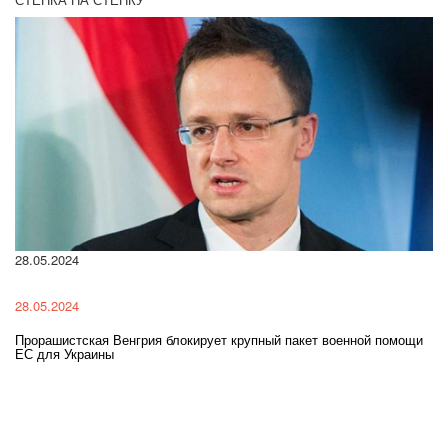
28.05.2024
22
28.05.2024
22
Прорашистская Венгрия блокирует крупный пакет военной помощи
На
ЕС для Украины
ра