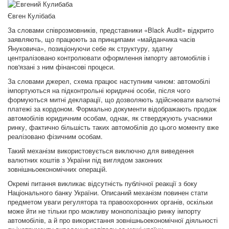
Євген Кулібаба
За словами співрозмовників, представники «Black Audit» відкрито
заявляють, що працюють за принципами «майданчика часів
Януковича», позиціонуючи себе як структуру, здатну
централізовано контролювати оформлення імпорту автомобілів і
пов'язані з ним фінансові процеси.
За словами джерел, схема працює наступним чином: автомобілі
імпортуються на підконтрольні юридичні особи, після чого
формуються митні декларації, що дозволяють здійснювати валютні
платежі за кордоном. Формально документи відображають продаж
автомобілів юридичним особам, однак, як стверджують учасники
ринку, фактично більшість таких автомобілів до цього моменту вже
реалізовано фізичним особам.
Такий механізм використовується виключно для виведення
валютних коштів з України під виглядом законних
зовнішньоекономічних операцій.
Окремі питання викликає відсутність публічної реакції з боку
Національного банку України. Описаний механізм повинен стати
предметом уваги регулятора та правоохоронних органів, оскільки
може йти не тільки про можливу монополізацію ринку імпорту
автомобілів, а й про використання зовнішньоекономічної діяльності