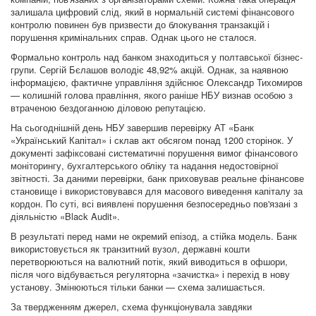
залишала цифровий слід, який в нормальній системі фінансового
контролю повинен був призвести до блокування транзакцій і
порушення кримінальних справ. Однак цього не сталося.
Формально контроль над банком знаходиться у полтавської бізнес-
групи. Сергій Бєлашов володіє 48,92% акцій. Однак, за наявною
інформацією, фактичне управління здійснює Олександр Тихомиров
— колишній голова правління, якого раніше НБУ визнав особою з
втраченою бездоганною діловою репутацією.
На сьогоднішній день НБУ завершив перевірку АТ «Банк
«Український Капітал» і склав акт обсягом понад 1200 сторінок. У
документі зафіксовані систематичні порушення вимог фінансового
моніторингу, бухгалтерського обліку та надання недостовірної
звітності. За даними перевірки, банк приховував реальне фінансове
становище і використовувався для масового виведення капіталу за
кордон. По суті, всі виявлені порушення безпосередньо пов'язані з
діяльністю «Black Audit».
В результаті перед нами не окремий епізод, а стійка модель. Банк
використовується як транзитний вузол, державні кошти
перетворюються на валютний потік, який виводиться в офшори,
після чого відбувається регуляторна «зачистка» і перехід в нову
установу. Змінюються тільки банки — схема залишається.
За твердженням джерел, схема функціонувала завдяки