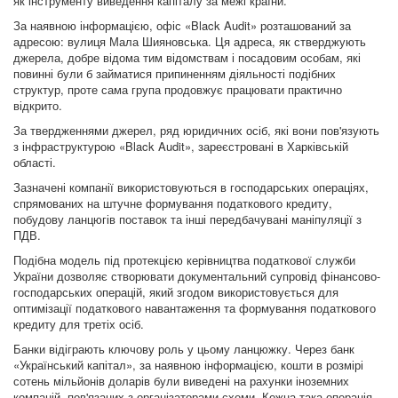
як інструменту виведення капіталу за межі країни.
За наявною інформацією, офіс «Black Audit» розташований за
адресою: вулиця Мала Шияновська. Ця адреса, як стверджують
джерела, добре відома тим відомствам і посадовим особам, які
повинні були б займатися припиненням діяльності подібних
структур, проте сама група продовжує працювати практично
відкрито.
За твердженнями джерел, ряд юридичних осіб, які вони пов'язують
з інфраструктурою «Black Audit», зареєстровані в Харківській
області.
Зазначені компанії використовуються в господарських операціях,
спрямованих на штучне формування податкового кредиту,
побудову ланцюгів поставок та інші передбачувані маніпуляції з
ПДВ.
Подібна модель під протекцією керівництва податкової служби
України дозволяє створювати документальний супровід фінансово-
господарських операцій, який згодом використовується для
оптимізації податкового навантаження та формування податкового
кредиту для третіх осіб.
Банки відіграють ключову роль у цьому ланцюжку. Через банк
«Український капітал», за наявною інформацією, кошти в розмірі
сотень мільйонів доларів були виведені на рахунки іноземних
компаній, пов'язаних з організаторами схеми. Кожна така операція