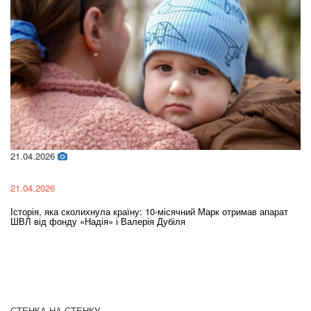
21.04.2026
02
21.04.2026
02
Історія, яка сколихнула країну: 10-місячний Марк отримав апарат
Ol
ШВЛ від фонду «Надія» і Валерія Дубіля
In
СТЕНКА НА СТЕНКУ