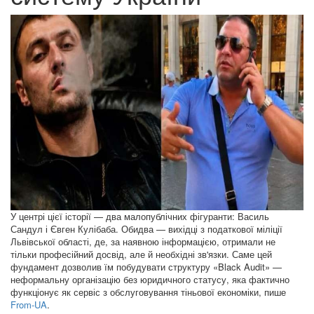
У центрі цієї історії — два малопублічних фігуранти: Василь
Сандул і Євген Кулібаба. Обидва — вихідці з податкової міліції
Львівської області, де, за наявною інформацією, отримали не
тільки професійний досвід, але й необхідні зв'язки. Саме цей
фундамент дозволив їм побудувати структуру «Black Audit» —
неформальну організацію без юридичного статусу, яка фактично
функціонує як сервіс з обслуговування тіньової економіки, пише
From-UA
.