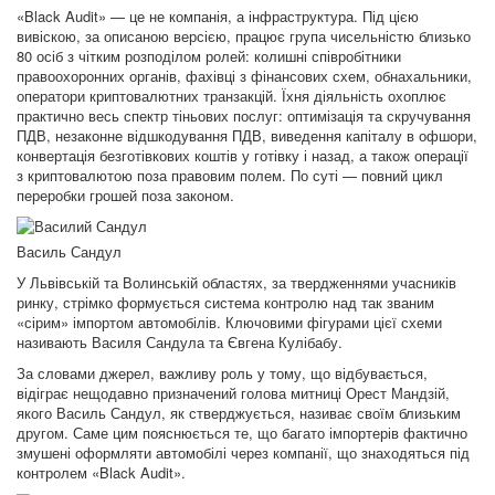
«Black Audit» — це не компанія, а інфраструктура. Під цією
вивіскою, за описаною версією, працює група чисельністю близько
80 осіб з чітким розподілом ролей: колишні співробітники
правоохоронних органів, фахівці з фінансових схем, обнахальники,
оператори криптовалютних транзакцій. Їхня діяльність охоплює
практично весь спектр тіньових послуг: оптимізація та скручування
ПДВ, незаконне відшкодування ПДВ, виведення капіталу в офшори,
конвертація безготівкових коштів у готівку і назад, а також операції
з криптовалютою поза правовим полем. По суті — повний цикл
переробки грошей поза законом.
Василь Сандул
У Львівській та Волинській областях, за твердженнями учасників
ринку, стрімко формується система контролю над так званим
«сірим» імпортом автомобілів. Ключовими фігурами цієї схеми
називають Василя Сандула та Євгена Кулібабу.
За словами джерел, важливу роль у тому, що відбувається,
відіграє нещодавно призначений голова митниці Орест Мандзій,
якого Василь Сандул, як стверджується, називає своїм близьким
другом. Саме цим пояснюється те, що багато імпортерів фактично
змушені оформляти автомобілі через компанії, що знаходяться під
контролем «Black Audit».