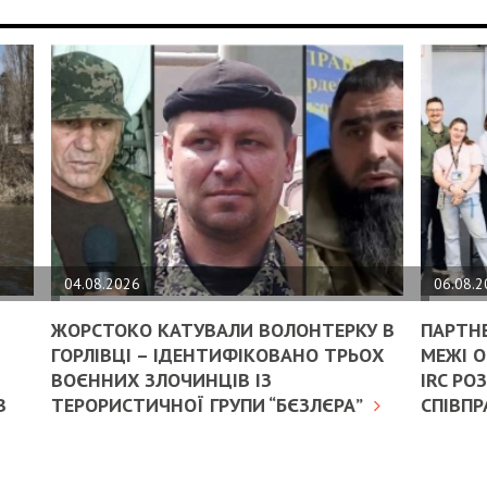
04.08.2026
06.08.
В
ЖОРСТОКО КАТУВАЛИ ВОЛОНТЕРКУ В
ПАРТН
ГОРЛІВЦІ – ІДЕНТИФІКОВАНО ТРЬОХ
МЕЖІ О
ВОЄННИХ ЗЛОЧИНЦІВ ІЗ
IRC Р
В
ТЕРОРИСТИЧНОЇ ГРУПИ “БЄЗЛЄРА”
СПІВПР