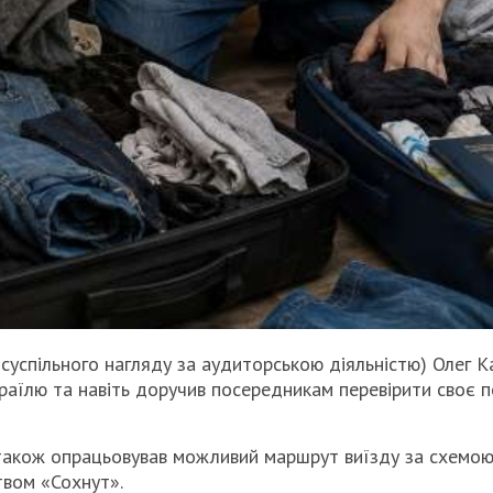
успільного нагляду за аудиторською діяльністю) Олег К
зраїлю та навіть доручив посередникам перевірити своє
також опрацьовував можливий маршрут виїзду за схемою
ством «Сохнут».