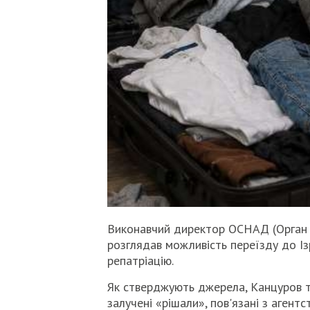
Виконавчий директор ОСНАД (Орган с
розглядав можливість переїзду до І
репатріацію.
Як стверджують джерела, Канцуров 
залучені «рішали», пов'язані з агент