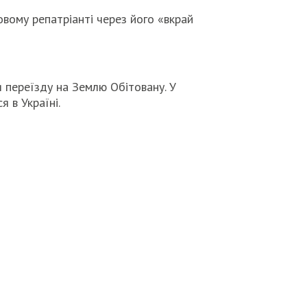
овому репатріанті через його «вкрай
 переїзду на Землю Обітовану. У
 в Україні.