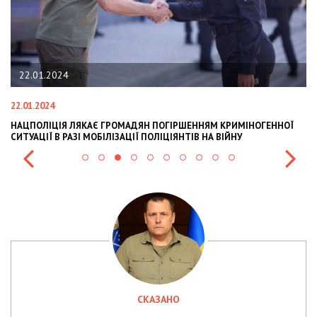
22.01.2024
22.01.2024
28
НАЦПОЛІЦІЯ ЛЯКАЄ ГРОМАДЯН ПОГІРШЕННЯМ КРИМІНОГЕННОЇ
У
СИТУАЦІЇ В РАЗІ МОБІЛІЗАЦІЇ ПОЛІЦІЯНТІВ НА ВІЙНУ
С
СКАЗАНО