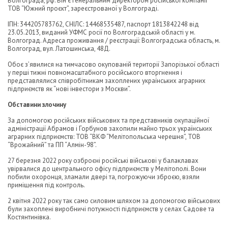
Волгограда, рф. Він є генеральним директором російської компанії
ТОВ “Южний проєкт”, зареєстрованої у Волгограді.
ІПН: 344205783762, СНІЛС: 14468535487, паспорт 1813842248 від
23.05.2013, виданий УФМС росії по Волгоградській області у м.
Волгоград. Адреса проживання / реєстрації: Волгоградська область, м.
Волгоград, вул. Латошинська, 48Д.
Обоє з’явилися на тимчасово окупованій території Запорізької області
у перші тижні повномасштабного російського вторгнення і
представлялися співробітникам захоплених українських аграрних
підприємств як “нові інвестори з Москви”.
Обставини злочину
За допомогою російських військових та представників окупаційної
адміністрації Абрамов і Горбунов захопили майно трьох українських
аграрних підприємств: ТОВ “ВКФ “Мелітопольська черешня”, ТОВ
“Врожайний” та ПП “Алмін-98”.
27 березня 2022 року озброєні російські військові у балаклавах
увірвалися до центрального офісу підприємств у Мелітополі. Вони
побили охоронця, зламали двері та, погрожуючи зброєю, взяли
приміщення під контроль.
2 квітня 2022 року так само силовим шляхом за допомогою військових
були захоплені виробничі потужності підприємств у селах Садове та
Костянтинівка.