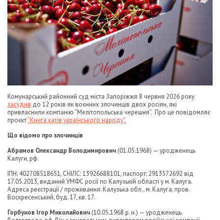
Комунарський районний суд міста Запоріжжя 8 червня 2026 року
засудив
до 12 років як воєнних злочинців двох росіян, які
привласнили компанію “Мелітопольська черешня”. Про це повідомляє
проєкт
“Книга катів українського народу”.
Що відомо про злочинців
Абрамов Олександр Володимирович
(01.05.1968) — уродженець
Калуги, рф.
ІПН: 402708518651, СНІЛС: 13926688101, паспорт: 2913572692 від
17.05.2013, виданий УМФС росії по Калузькій області у м. Калуга.
Адреса реєстрації / проживання: Калузька обл., м. Калуга, пров.
Воскресенський, буд. 17, кв. 17.
Горбунов Ігор Миколайович
(10.05.1968 р. н.) — уродженець