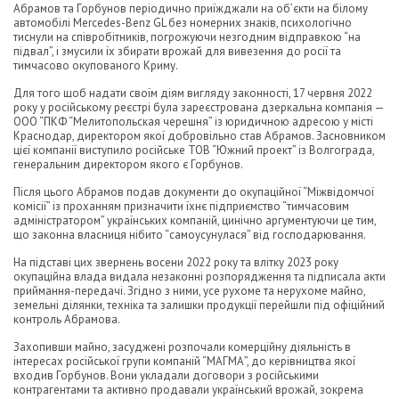
Абрамов та Горбунов періодично приїжджали на об’єкти на білому
автомобілі Mercedes-Benz GL без номерних знаків, психологічно
тиснули на співробітників, погрожуючи незгодним відправкою “на
підвал”, і змусили їх збирати врожай для вивезення до росії та
тимчасово окупованого Криму.
Для того щоб надати своїм діям вигляду законності, 17 червня 2022
року у російському реєстрі була зареєстрована дзеркальна компанія —
ООО “ПКФ “Мелитопольская черешня” із юридичною адресою у місті
Краснодар, директором якої добровільно став Абрамов. Засновником
цієї компанії виступило російське ТОВ “Южний проект” із Волгограда,
генеральним директором якого є Горбунов.
Після цього Абрамов подав документи до окупаційної “Міжвідомчої
комісії” із проханням призначити їхнє підприємство “тимчасовим
адміністратором” українських компаній, цинічно аргументуючи це тим,
що законна власниця нібито “самоусунулася” від господарювання.
На підставі цих звернень восени 2022 року та влітку 2023 року
окупаційна влада видала незаконні розпорядження та підписала акти
приймання-передачі. Згідно з ними, усе рухоме та нерухоме майно,
земельні ділянки, техніка та залишки продукції перейшли під офіційний
контроль Абрамова.
Захопивши майно, засуджені розпочали комерційну діяльність в
інтересах російської групи компаній “МАГМА”, до керівництва якої
входив Горбунов. Вони укладали договори з російськими
контрагентами та активно продавали український врожай, зокрема