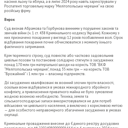
насіння льону та яблука, а в липні 2024 року навіть зареєстрували у
Роспатенті торговельну марку “Мелітопольська черешня” на свою
російську фірму.
Вирок
Суд визнав Абрамова та Горбунова винними у порушенні законів та
звичаїв війни (ч. 1 ст. 438 Кримінального кодексу України). Кожному з
них призначено покарання у вигляді 12 років позбавлення волі. Строк
відбування покарання почне обчислюватися з моменту їхнього
фактичного затримання.
Крім тюремного строку, суд повністю або частково задовольнив
цивільні позови та постановив солідарно стягнути із засуджених
понад 170 млн грн матеріальної шкоди на користь ТОВ “ВКФ
“Мелітопольська черешня”, понад 35 млн грн — на користь ТОВ
“Врожайний” і 1 млн грн — власниці підприємств.
Дії засуджених кваліфіковані як воєнний злочин проти власності,
оскільки вони відбувалися в умовах міжнародного збройного
конфлікту, а привласнення приватного майна не було зумовлене
жодною воєнною необхідністю. Техніка, земля та
сільськогосподарські запаси використовувалися не для потреб
військових чи цивільного населення, а виключно з корисливою метою
— для особистого неправомірного збагачення засуджених в умовах
окупації.
Кримінальне провадження внесене до Єдиного реєстру досудових