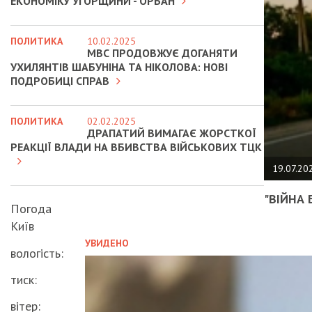
ЕКОНОМІКУ УГОРЩИНИ - ОРБАН
ПОЛИТИКА
10.02.2025
МВС ПРОДОВЖУЄ ДОГАНЯТИ
УХИЛЯНТІВ ШАБУНІНА ТА НІКОЛОВА: НОВІ
ПОДРОБИЦІ СПРАВ
ПОЛИТИКА
02.02.2025
ДРАПАТИЙ ВИМАГАЄ ЖОРСТКОЇ
РЕАКЦІЇ ВЛАДИ НА ВБИВСТВА ВІЙСЬКОВИХ ТЦК
19.07.20
"ВІЙНА 
Погода
Київ
УВИДЕНО
вологість:
тиск:
вітер: