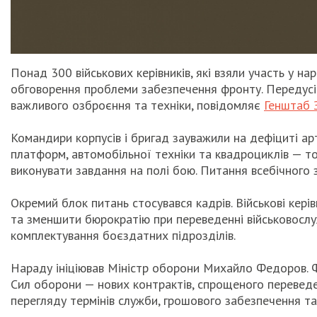
Понад 300 військових керівників, які взяли участь у н
обговорення проблеми забезпечення фронту. Передусім
важливого озброєння та техніки, повідомляє
Генштаб 
Командири корпусів і бригад зауважили на дефіциті а
платформ, автомобільної техніки та квадроциклів — то
виконувати завдання на полі бою. Питання всебічного з
Окремий блок питань стосувався кадрів. Військові кері
та зменшити бюрократію при переведенні військовослу
комплектування боєздатних підрозділів.
Нараду ініціював Міністр оборони Михайло Федоров. 
Сил оборони — нових контрактів, спрощеного переведен
перегляду термінів служби, грошового забезпечення та 