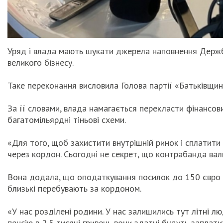
Уряд і влада мають шукати джерела наповнення Держ
великого бізнесу.
Таке переконання висловила Голова партії «Батьківщи
За її словами, влада намагається перекласти фінансови
багатомільярдні тіньові схеми.
«Для того, щоб захистити внутрішній ринок і сплатити
через кордон. Сьогодні не секрет, що контрабанда ва
Вона додала, що оподаткування посилок до 150 євро в
близькі перебувають за кордоном.
«У нас розділені родини. У нас залишились тут літні л
пенсію в 2,5 тисячі гривень вони здатні будуть запла