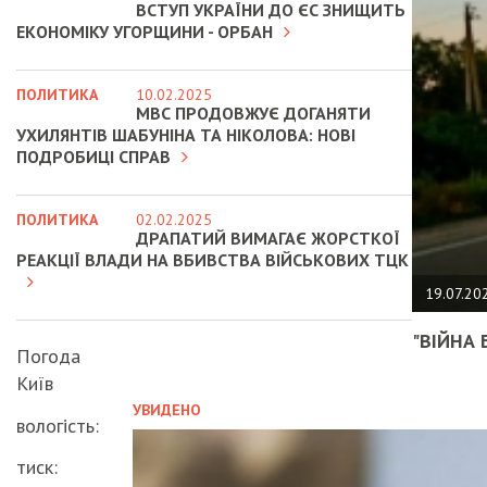
ВСТУП УКРАЇНИ ДО ЄС ЗНИЩИТЬ
ЕКОНОМІКУ УГОРЩИНИ - ОРБАН
ПОЛИТИКА
10.02.2025
МВС ПРОДОВЖУЄ ДОГАНЯТИ
УХИЛЯНТІВ ШАБУНІНА ТА НІКОЛОВА: НОВІ
ПОДРОБИЦІ СПРАВ
ПОЛИТИКА
02.02.2025
ДРАПАТИЙ ВИМАГАЄ ЖОРСТКОЇ
РЕАКЦІЇ ВЛАДИ НА ВБИВСТВА ВІЙСЬКОВИХ ТЦК
19.07.20
"ВІЙНА 
Погода
Київ
УВИДЕНО
вологість:
тиск: