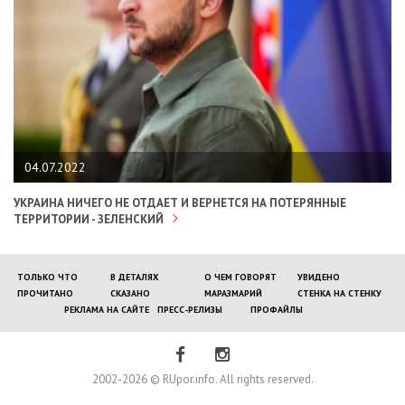
04.07.2022
УКРАИНА НИЧЕГО НЕ ОТДАЕТ И ВЕРНЕТСЯ НА ПОТЕРЯННЫЕ
ТЕРРИТОРИИ - ЗЕЛЕНСКИЙ
ТОЛЬКО ЧТО
В ДЕТАЛЯХ
О ЧЕМ ГОВОРЯТ
УВИДЕНО
ПРОЧИТАНО
СКАЗАНО
МАРАЗМАРИЙ
СТЕНКА НА СТЕНКУ
РЕКЛАМА НА САЙТЕ
ПРЕСС-РЕЛИЗЫ
ПРОФАЙЛЫ
2002-2026 © RUpor.info. All rights reserved.