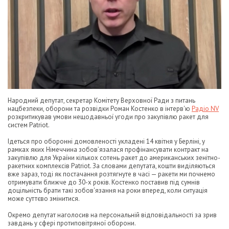
Народний депутат, секретар Комітету Верховної Ради з питань
нацбезпеки, оборони та розвідки Роман Костенко в інтерв'ю
Радіо NV
розкритикував умови нещодавньої угоди про закупівлю ракет для
систем Patriot.
Ідеться про оборонні домовленості укладені 14 квітня у Берліні, у
рамках яких Німеччина зобов’язалася профінансувати контракт на
закупівлю для України кількох сотень ракет до американських зенітно-
ракетних комплексів Patriot. За словами депутата, кошти виділяються
вже зараз, тоді як постачання розтягнуте в часі — ракети ми почнемо
отримувати ближче до 30-х років. Костенко поставив під сумнів
доцільність брати такі зобов'язання на роки вперед, коли ситуація
може суттєво змінитися.
Окремо депутат наголосив на персональній відповідальності за зрив
завдань у сфері протиповітряної оборони.