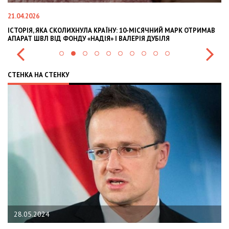
21.04.2026
02
ІСТОРІЯ, ЯКА СКОЛИХНУЛА КРАЇНУ: 10-МІСЯЧНИЙ МАРК ОТРИМАВ
OL
АПАРАТ ШВЛ ВІД ФОНДУ «НАДІЯ» І ВАЛЕРІЯ ДУБІЛЯ
IN
СТЕНКА НА СТЕНКУ
28.05.2024