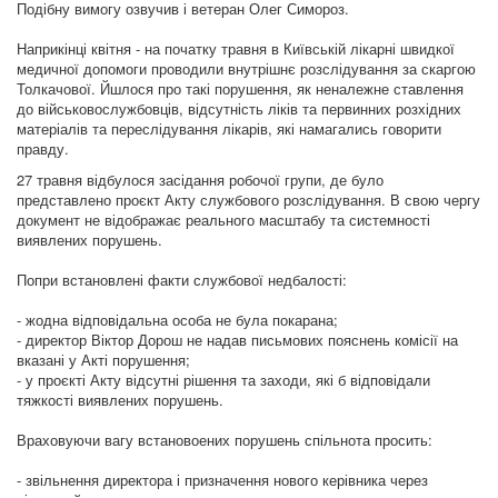
Подібну вимогу озвучив і ветеран Олег Симороз.
Наприкінці квітня - на початку травня в Київській лікарні швидкої
медичної допомоги проводили внутрішнє розслідування за скаргою
Толкачової. Йшлося про такі порушення, як неналежне ставлення
до військовослужбовців, відсутність ліків та первинних розхідних
матеріалів та переслідування лікарів, які намагались говорити
правду.
27 травня відбулося засідання робочої групи, де було
представлено проєкт Акту службового розслідування. В свою чергу
документ не відображає реального масштабу та системності
виявлених порушень.
Попри встановлені факти службової недбалості:
- жодна відповідальна особа не була покарана;
- директор Віктор Дорош не надав письмових пояснень комісії на
вказані у Акті порушення;
- у проєкті Акту відсутні рішення та заходи, які б відповідали
тяжкості виявлених порушень.
Враховуючи вагу встановоених порушень спільнота просить:
- звільнення директора і призначення нового керівника через