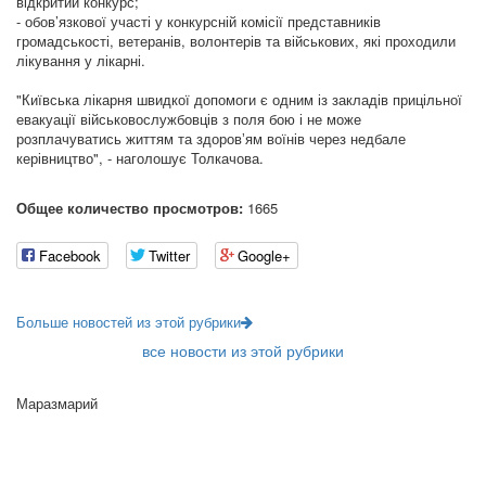
відкритий конкурс;
- обов’язкової участі у конкурсній комісії представників
громадськості, ветеранів, волонтерів та військових, які проходили
лікування у лікарні.
"Київська лікарня швидкої допомоги є одним із закладів прицільної
евакуації військовослужбовців з поля бою і не може
розплачуватись життям та здоровʼям воїнів через недбале
керівництво", - наголошує Толкачова.
Общее количество просмотров:
1665
Facebook
Twitter
Google+
Больше новостей из этой рубрики
все новости из этой рубрики
Маразмарий