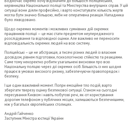
Водночас окремо хочу відзначити дії більшості поліцейських,
керівництва Національної поліції та Міністерства внутрішніх справ. У цій
ситуації вони діяли професійно, і варто констатувати: кількість жертв
могла бути значно більшою, якби не оперативна реакція. Нападника
було ліквідовано.
Щодо окремих моментів і можливих сумнівних дій окремих
працівників поліції — це має стати предметом неупередженого
розслідування та відповідної оцінки. Але важливо не переносити
відповідальність окремих людей на всю систему.
Поліцейські – це не абстракція, а тисячі різних людей із власним
досвідом, рівнем підготовки, психологічною стійкістю та реакціями.
Саме тому некоректно робити узагальнені висновки про всю
Національну поліцію через дії окремих осіб. Більшість із них щодня
працює в умовах високого ризику, забезпечуючи правопорядок і
безпеку.
І ще один важливий момент. Попри емоційне тло подій, варто
зберігати тверезу оцінку безпекової ситуації. Станом на сьогодні
пересування Києвом і навіть побутові речі, як-от користування
дорогим телефоном у публічних місцях, залишаються безпечнішими,
ніж у багатьох європейських столицях.
Андрій Гайченко
Заступник Міністра юстиції України