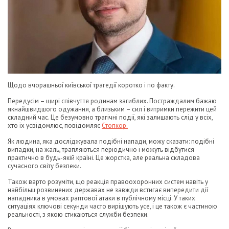
Щодо вчорашньої київської трагедії коротко і по факту.
Передусім – щирі співчуття родинам загиблих. Постраждалим бажаю
якнайшвидшого одужання, а близьким – сил і витримки пережити цей
складний час. Це безумовно трагічні події, які залишають слід у всіх,
хто їх усвідомлює, повідомляє
Стопкор.
Як людина, яка досліджувала подібні напади, можу сказати: подібні
випадки, на жаль, трапляються періодично і можуть відбутися
практично в будь-якій країні. Це жорстка, але реальна складова
сучасного світу безпеки.
Також варто розуміти, що реакція правоохоронних систем навіть у
найбільш розвинених державах не завжди встигає випередити дії
нападника в умовах раптової атаки в публічному місці. У таких
ситуаціях ключові секунди часто вирішують усе, і це також є частиною
реальності, з якою стикаються служби безпеки.