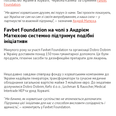
Посольство України в Хорватії, "Червона Калина" за сприяння
Favbet
Foundation
.
"
Ми вдячні хорватським друзям, які поруч із нами. Такі проєкти показують,
що Україна не сам на сам зі своїм випробуванням, а наша сила — у
партнерстві та взаємній підтримці
", — зазначив
Андрій Матюха
.
Favbet Foundation на чолі з Андрієм
Матюхою системно підтримує подібні
ініціативи
Минулого року за участі Favbet Foundation та організації Dobro Dobrim
в Україну доставили понад 150 тонн гуманітарної допомоги. Це були
продукти, гігієнічні засоби та дезінфекційні препарати для лікарень.
Нещодавно завдяки співпраці фонду з хорватськими компаніями до
України надійшли генератори, трансформатори та сучасне медичне
обладнання загальною вартістю майже 3 мільйони євро. До ініціативи
долучилися Dobro Dobrim, Kefo d.o.o., Lochman & Rauscher, Medical
Intertrade HEP та уряд Хорватії.
"
Ми бачимо, як хорватське суспільство не втомлюється допомагати.
Підтримка цієї ініціативи для нас є способом висловити солідарність і
вдячність
", — коментують у Favbet Foundation.