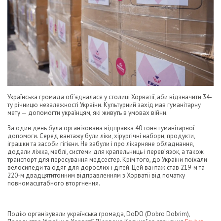
Українська громада об’єдналася у столиці Хорватії, аби відзначити 34-
ту річницю незалежності України. Культурний захід мав гуманітарну
мету — допомогти українцям, які живуть в умовах війни.
За один день була організована відправка 40 тонн гуманітарної
допомоги. Серед вантажу були ліки, хірургічні набори, продукти,
іграшки та засоби гігієни. Не забули і про лікарняне обладнання,
додали ліжка, меблі, системи для крапельниць і перев’язок, а також
транспорт для пересування медсестер. Крім того, до України поїхали
велосипеди та одяг для дорослих і дітей. Цей вантаж став 219-м та
220-м двадцятитонним відправленням з Хорватії від початку
повномасштабного вторгнення.
Подію організували українська громада, DoDO (Dobro Dobrim),