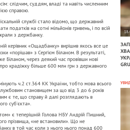
ДО
ім: слідчим, суддям, владі та навіть численним
ЄС
 цією справою.
ЗНИ
ЕКО
фіскальній службі стало відомо, що державний
УГО
и податків на сотні мільйонів гривень, і по всій
-
18.
вкрали з держбанку.
ОРБ
ЗАП
ній керівник «Ощадбанку» вирішив якось все це
ХВА
зки «порішав» з Сергієм Біланом. В результаті,
УКР
же Біланом, через деякий час провівши нові
ПОЛ
GR
 про крадіжку більше 600 млн грн з державного
ПРО
ДОГ
УХИ
УВИ
мінують ч.2 ст.364 КК України, тобто мова всього
ШАБ
лужбовим становищем за що від 3 до 6 років
ТА
вим є те, що справу й далі розглядають в
НІК
ого суб’єкта».
НОВ
ПОД
ктом» є теперішній Голова НБУ Андрій Пишний,
СПР
го прізвища, «не встановили». Що не
нку в той час коли з нього нього понад 600