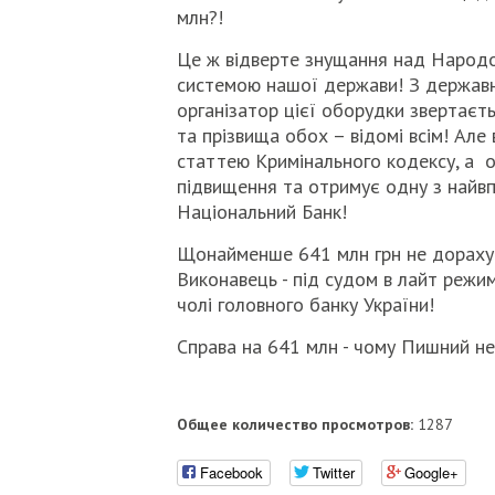
млн?!
Це ж відверте знущання над Народо
системою нашої держави! З державно
організатор цієї оборудки звертаєть
та прізвища обох – відомі всім! Але
статтею Кримінального кодексу, а ор
підвищення та отримує одну з найвп
Національний Банк!
Щонайменше 641 млн грн не дорахув
Виконавець - під судом в лайт режимі
чолі головного банку України!
Справа на 641 млн - чому Пишний не 
Общее количество просмотров:
1287
Facebook
Twitter
Google+