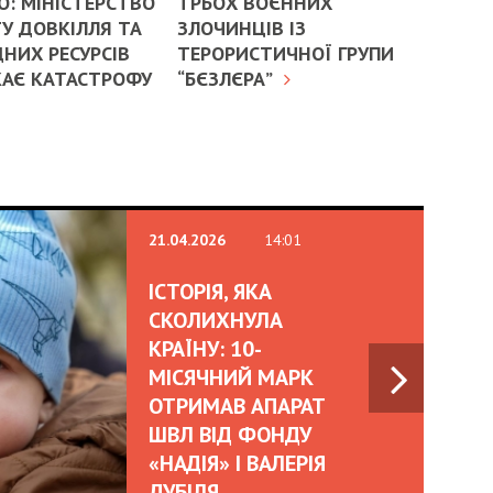
: МІНІСТЕРСТВО
ТРЬОХ ВОЄННИХ
У ДОВКІЛЛЯ ТА
ЗЛОЧИНЦІВ ІЗ
НИХ РЕСУРСІВ
ТЕРОРИСТИЧНОЇ ГРУПИ
КАЄ КАТАСТРОФУ
“БЄЗЛЄРА”
21.04.2026
14:01
ІСТОРІЯ, ЯКА
СКОЛИХНУЛА
КРАЇНУ: 10-
МІСЯЧНИЙ МАРК
ОТРИМАВ АПАРАТ
ШВЛ ВІД ФОНДУ
«НАДІЯ» І ВАЛЕРІЯ
ДУБІЛЯ