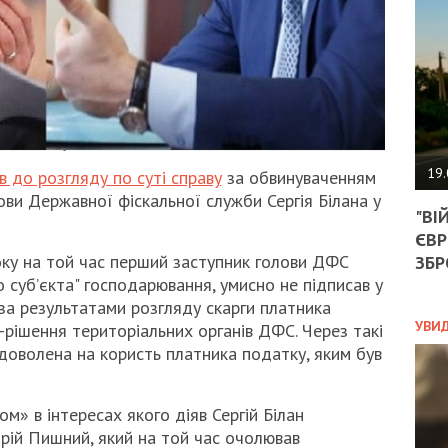
АГЕ
УГО
РОЗ
НА
ЗАК
ЭКО
19.
в до розгляду по суті справу
за обвинуваченням
ви Державної фіскальної служби Сергія Білана у
ТРА
"ВІ
ОБГ
.
ЄВР
СКА
САН
року на той час перший заступник голови ДФС
ЗБР
ПРО
о суб’єкта" господарювання, умисно не підписав у
“ПІ
за результатами розгляду скарги платника
ПОТ
УВИ
-рішення територіальних органів ДФС. Через такі
адоволена на користь платника податку, яким був
ПОЛ
м» в інтересах якого діяв Сергій Білан
УКР
дрій Пишний, який на той час очолював