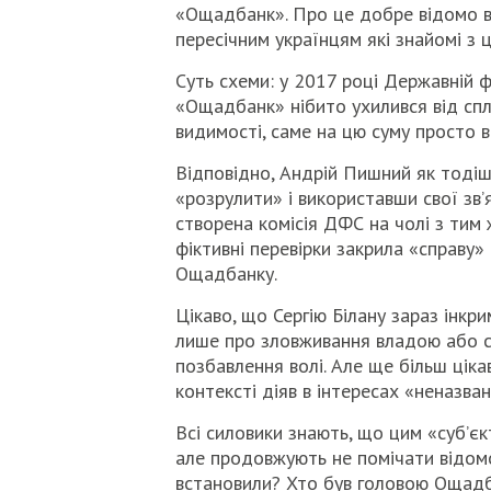
«Ощадбанк». Про це добре відомо вс
пересічним українцям які знайомі з
Суть схеми: у 2017 році Державній 
«Ощадбанк» нібито ухилився від сплат
видимості, саме на цю суму просто 
Відповідно, Андрій Пишний як тодіш
«розрулити» і використавши свої зв’я
створена комісія ДФС на чолі з тим 
фіктивні перевірки закрила «справу»
Ощадбанку.
Цікаво, що Сергію Білану зараз інкри
лише про зловживання владою або с
позбавлення волі. Але ще більш ціка
контексті діяв в інтересах «неназван
Всі силовики знають, що цим «суб’є
але продовжують не помічати відомо
встановили? Хто був головою Ощадба