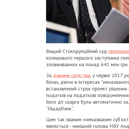
Вищий Стокорупційний суд
призначи
колишнього першого заступника голо
зловживаннях на понад 641 млн грн
За
даними слідства
, у червні 2017 
Білан, діючи в інтересах "неназваног
встановлений строк проект рішення 
податків на податкові повідомлення
його дії скарга була автоматично з
"Ощадбанк".
Цим так званим «неназваним суб’єкто
являється - нинішній голова НБУ Ан