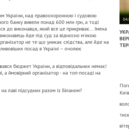
ПОЛ
м України, над правоохоронною і судовою
ВИМ
04.
го банку вивели понад 600 млн грн, а тоді
ЖОР
ся до виконавця, який все це прикриває… Імена
РЕА
УКР
 виконавець йде під суд за відносно м’якою
ВЛА
ВЕР
ганізатор не те що уникає слідства, але йде на
НА
ТЕР
ливовіших посад в Україні – очолює
ВБИ
ВІЙ
ТЦК
ався бюджет України, а відповідальних немає!
, а ймовірний організатор - на топ-посаді на
Пог
на лаві підсудних разом із Біланом?
Киї
воло
тиск
віте