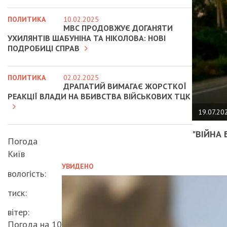
ПОЛИТИКА
10.02.2025
МВС ПРОДОВЖУЄ ДОГАНЯТИ
УХИЛЯНТІВ ШАБУНІНА ТА НІКОЛОВА: НОВІ
ПОДРОБИЦІ СПРАВ
ПОЛИТИКА
02.02.2025
ДРАПАТИЙ ВИМАГАЄ ЖОРСТКОЇ
РЕАКЦІЇ ВЛАДИ НА ВБИВСТВА ВІЙСЬКОВИХ ТЦК
19.07.20
"ВІЙНА 
Погода
Київ
УВИДЕНО
вологість:
тиск:
вітер:
Погода на 10