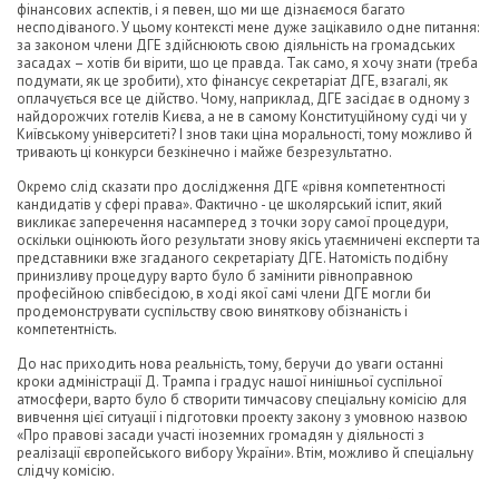
фінансових аспектів, і я певен, що ми ще дізнаємося багато
несподіваного. У цьому контексті мене дуже зацікавило одне питання:
за законом члени ДГЕ здійснюють свою діяльність на громадських
засадах – хотів би вірити, що це правда. Так само, я хочу знати (треба
подумати, як це зробити), хто фінансує секретаріат ДГЕ, взагалі, як
оплачується все це дійство. Чому, наприклад, ДГЕ засідає в одному з
найдорожчих готелів Києва, а не в самому Конституційному суді чи у
Київському університеті? І знов таки ціна моральності, тому можливо й
тривають ці конкурси безкінечно і майже безрезультатно.
Окремо слід сказати про дослідження ДГЕ «рівня компетентності
кандидатів у сфері права». Фактично - це школярський іспит, який
викликає заперечення насамперед з точки зору самої процедури,
оскільки оцінюють його результати знову якісь утаємничені експерти та
представники вже згаданого секретаріату ДГЕ. Натомість подібну
принизливу процедуру варто було б замінити рівноправною
професійною співбесідою, в ході якої самі члени ДГЕ могли би
продемонструвати суспільству свою виняткову обізнаність і
компетентність.
До нас приходить нова реальність, тому, беручи до уваги останні
кроки адміністрації Д. Трампа і градус нашої нинішньої суспільної
атмосфери, варто було б створити тимчасову спеціальну комісію для
вивчення цієї ситуації і підготовки проекту закону з умовною назвою
«Про правові засади участі іноземних громадян у діяльності з
реалізації європейського вибору України». Втім, можливо й спеціальну
слідчу комісію.