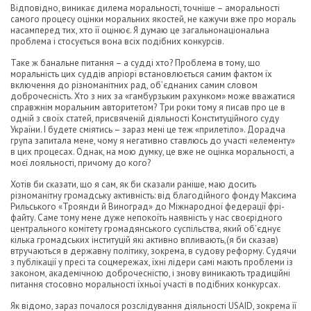
Відповідно, виникає дилема моральності, точніше – аморальності
самого процесу оцінки моральних якостей, не кажучи вже про мораль
насамперед тих, хто її оцінює. Я думаю це загальнонаціональна
проблема і стосується вона всіх подібних конкурсів.
Таке ж банальне питання – а судді хто? Проблема в тому, що
моральність цих суддів апріорі встановлюється самим фактом їх
включення до різноманітних рад, об’єднаних самим словом
доброчесність. Хто з них за «гамбурзьким рахунком» може вважатися
справжнім моральним авторитетом? Три роки тому я писав про це в
одній з своїх статей, присвяченій діяльності Конституційного суду
України. І будете сміятись – зараз мені це теж «прилетіло». Дорадча
група запитала мене, чому я негативно ставлюсь до участі «елементу»
в цих процесах. Однак, на мою думку, це вже не оцінка моральності, а
моєї лояльності, причому до кого?
Хотів би сказати, що я сам, як би сказали раніше, маю досить
різноманітну громадську активність: від благодійного фонду Максима
Рильського «Троянди й Виноград» до Міжнародної федерації фрі-
файту. Саме тому мене дуже непокоїть наявність у нас своєрідного
центрального комітету громадянського суспільства, який об’єднує
кілька громадських інституцій які активно впливають,(я би сказав)
втручаються в державну політику, зокрема, в судову реформу. Судячи
з публікації у пресі та соцмережах, їхні лідери самі мають проблеми із
законом, академічною доброчесністю, і знову виникають традиційні
питання стосовно моральності їхньої участі в подібних конкурсах.
Як відомо, зараз почалося розслідування діяльності USAID, зокрема її