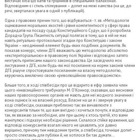
вистачає хіба що катів та грішників в спеціальних балахонах.
Відповідним є і стиль спілкування – допит на межі хамства (на це, до
речі, зверталася увага в одній з публікацій).
Одна з правових причин того, що відбувається - т. зв. «Методологія
оцінювання моральних якостей і рівня компетентності у сфері права
кандидатів на посаду судді Конституційного Суду», що її розробила
Дорадча Група. Пікантність ситуації полягає в тому, що в ній не має
навіть ритуально-протокольної згадки про Конституцію і закони
України – неодмінний елемент будь-яких подібних документів. Як
показав конкурс, члени ДГЕ вважають цю методологію абсолютно
«екстериторіальною» в правовому полі України і відповідно затято
нехтують приписами нашого законодавства. Це засвідчило моє
листування з ДГЕ, коли будь-які мої посилання на норми законів члени
ДГЕ рішуче спростовували посиланням на власну методологію,
керуючись виключно своєю «революційною правосвідомістю».
Більше того, в ході співбесіди про це відкрито в ефір заявила член
цього «інквізиційного трибуналу» М. О’Коннор, сказавши, що висновки
наших правоохоронних органів не мають для неї жодного значення і
вона оцінює їх на власний розсуд. Власне на це я і звернув увагу в
ході співбесіди, сказавши приблизно так: ви вичавлюєте з
конкурсантів тільки те, що вам вигідно і хочеться почути, я відповідаю
так, як вважаю за необхідне, але при цьому є хтось третій, хто вами
маніпулює і підказує необхідні рішення. Склалося стійке враження, що
відповіді конкурсантів взагалі нікого не цікавлять, усе давно
вирішено, причому тим невідомим третім, а співбесіда, точніше допит –
просто спектакль для публіки й, не хотілося би так думати…