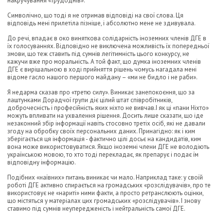
накручування «трудоднів».
Символічно, що тоді я не отримав відповіді на свої слова. Ця
відповідь мені прилетіла пізніше, і абсолютно мене не здивувала.
До речі, впадає в око виняткова солідарність іноземних членів ДГЕ в
їх голосуваннях. Відповідно не виключена можливість їх попередньої
змови, що теж ставить під сумнів легітимність цього конкурсу, не
кажучи вже про моральність. А той факт, що думка іноземних членів
ДГЕ є вирішальною в ході прийняття рішень чомусь нагадала мені
відоме гасло нашого першого майдану – «ми не бидло і не раби».
Я недарма сказав про «третю силу». Виникає занепокоєння, що за
лаштунками Дорадчої групи діє цілий штат співробітників,
доброчесність і професійність яких ніхто не вивчав.І як ці «пани Ніхто»
можуть впливати на ухвалення рішення. Досить лише сказати, що іде
незаконний збір інформації навіть стосовно третіх осіб, які не давали
згоду на обробку своїх персональних даних. Принагідно: як і ким
зберігається ця інформація - фактично цілі досьє на кандидатів, ким
вона може використовуватися. Якщо іноземні члени ДГЕ не володіють
українською мовою, то хто тоді перекладає, як препарує і подає їм
відповідну інформацію.
Подібних «наївних» питань виникає чи мало. Наприклад таке: у своїй
роботі ДГЕ активно спирається на громадських «розслідувачів», про те
використовує не «нариті» ними факти, а просто ретранслюють оцінки,
що містяться у матеріалах цих громадських «розслідувачів». І знову
ставимо під сумнів неупередженість і нейтральність самої ДГЕ.