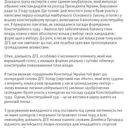
Дорадча група експертів є нині єдиним інкубатором, який випускає
обраних нею кандидатів на розсуд Президента України, Верховної
ради та З’їзду суддів. Ще осінню дев’яностого року я брав участь у
написанні першої концепції майбутнього Основного Закону, а потім і у
всьому конституційному процесі, включаючи й вікопомну конституційну
ніч. Я прекрасно пам’ятаю, як закладалися засади формування
Конституційного суду – йшлося про забезпечення балансу гілок
влади, кожна з яких абсолютно вільна у виборі своїх кандидатів і
формі цього вибору. До речі, я писав про це ще кілька років тому коли
ДГЕ ще «не завітала» до нас, але подібна ідея вже пропонувалася
громадськими активістами.
Отже, діяльність ДГЕ, особливо її іноземного елементу, який має
вирішальний голос, у нинішніх формах реально і суттєво обмежує
конституційні повноваження гілок влади.
Я також вважаю порушенням Конституції України той факт, що
попередній голова ДГЕ Золар (черговий пан «Ніхто», який втім, судячи
з інтернету, кілька років працював у нас в громадському секторі –
знову виникає питання нейтральності) закликає «доброчесних
громадян» брати участь у конкурсах на посаду суддів Конституційного
суду. Однак, Конституційний суд – це не вистава в цирку-шапіто на
ринковій площі…
З урахуванням викладеного слід поставити під сумнів легітимність тих
чи інших конкурсів з моральної та правової точки зору, а всю
інквізиційну діяльність ДГЕ можна оцінити словами Джеймса Прічарда,
відомого англійського лікаря-психіатра дев’ятнадцятого сторіччя: