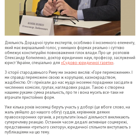
Діяльність Дорадчої групи експертів, особливо її іноземного елементу,
який має вирішальний голос, у нинішніх формах реально і суттєво
обмежує конституційні повноваження гілок влади. Про це розповів
Олександр Копиленко, доктор юридичних наук, професор, заслужений
юрист України, спеціально для
«Судово-юридичної газети»
.
З історії стародавнього Риму ми знаємо вислів: «Горе переможеним». І
ми справді переможені своєю ж корупцією, казнокрадством,
жадібністю. От і приїхали до нас мудрі іноземні порадники засідати в
численних комісіях, групах, наглядових радах. Такою є створена
нашими руками сумна реальність, про те і вона мусить все-таки не
втрачати пристойних форм.
Уже кілька років іноземці беруть участь у доборі (це вбоге слово, на
жаль увійшло до нашого обігу) суддів, керівників деяких
правоохоронних органів, а результати їхньої діяльності викликають
суперечливу реакцію. Останнім часом дедалі активніше соцмережі,
представники «третього сектору», юридичної спільноти виступають з
публікаціями на цю тему.