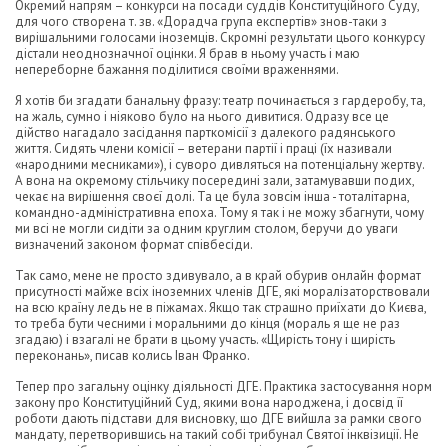
Окремий напрям – конкурси на посади суддів Конституційного Суду,
для чого створена т. зв. «Дорадча група експертів» знов-таки з
вирішальними голосами іноземців. Скромні результати цього конкурсу
дістали неоднозначної оцінки. Я брав в ньому участь і маю
непереборне бажання поділитися своїми враженнями.
Я хотів би згадати банальну фразу: театр починається з гардеробу, та,
на жаль, сумно і ніяково було на нього дивитися. Одразу все це
дійство нагадало засідання парткомісії з далекого радянського
життя. Сидять члени комісії – ветерани партії і праці (їх називали
«народними месниками»), і суворо дивляться на потенціальну жертву.
А вона на окремому стільчику посередині зали, затамувавши подих,
чекає на вирішення своєї долі. Та це була зовсім інша - тоталітарна,
командно-адміністративна епоха. Тому я так і не можу збагнути, чому
ми всі не могли сидіти за одним круглим столом, беручи до уваги
визначений законом формат співбесіди.
Так само, мене не просто здивувало, а в край обурив онлайн формат
присутності майже всіх іноземних членів ДГЕ, які моралізаторствовали
на всю країну ледь не в піжамах. Якщо так страшно приїхати до Києва,
то треба бути чесними і моральними до кінця (мораль я ще не раз
згадаю) і взагалі не брати в цьому участь. «Щирість тону і щирість
переконань», писав колись Іван Франко.
Тепер про загальну оцінку діяльності ДГЕ. Практика застосування норм
закону про Конституційний Суд, якими вона народжена, і досвід її
роботи дають підстави для висновку, що ДГЕ вийшла за рамки свого
мандату, перетворившись на такий собі трибунал Святої інквізиції. Не