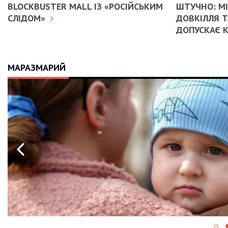
BLOCKBUSTER MALL ІЗ «РОСІЙСЬКИМ
ШТУЧНО: М
СЛІДОМ»
ДОВКІЛЛЯ Т
ДОПУСКАЄ 
МАРАЗМАРИЙ
21.04.2026
14:01
ІСТОРІЯ, ЯКА СКОЛИХНУЛА КРАЇНУ:
10-МІСЯЧНИЙ МАРК ОТРИМАВ
АПАРАТ ШВЛ ВІД ФОНДУ «НАДІЯ» І
ВАЛЕРІЯ ДУБІЛЯ