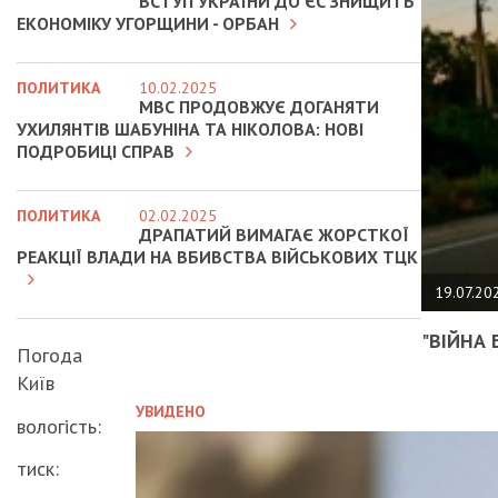
ВСТУП УКРАЇНИ ДО ЄС ЗНИЩИТЬ
ЕКОНОМІКУ УГОРЩИНИ - ОРБАН
ПОЛИТИКА
10.02.2025
МВС ПРОДОВЖУЄ ДОГАНЯТИ
УХИЛЯНТІВ ШАБУНІНА ТА НІКОЛОВА: НОВІ
ПОДРОБИЦІ СПРАВ
ПОЛИТИКА
02.02.2025
ДРАПАТИЙ ВИМАГАЄ ЖОРСТКОЇ
РЕАКЦІЇ ВЛАДИ НА ВБИВСТВА ВІЙСЬКОВИХ ТЦК
19.07.20
"ВІЙНА 
Погода
Київ
УВИДЕНО
вологість:
тиск: