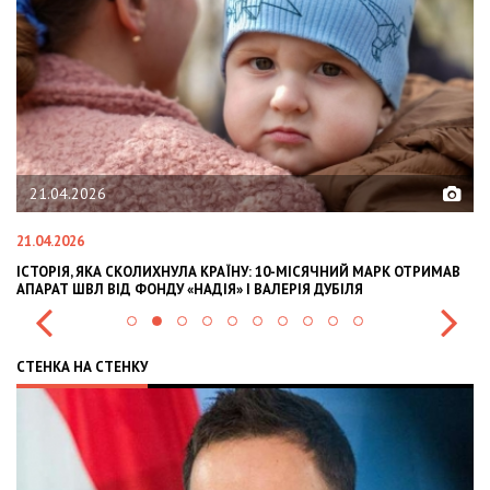
1.04.2026
02.02
04.2026
02.02.20
ТОРІЯ, ЯКА СКОЛИХНУЛА КРАЇНУ: 10-МІСЯЧНИЙ МАРК ОТРИМАВ
OLEKSII
АРАТ ШВЛ ВІД ФОНДУ «НАДІЯ» І ВАЛЕРІЯ ДУБІЛЯ
INTERN
СТЕНКА НА СТЕНКУ