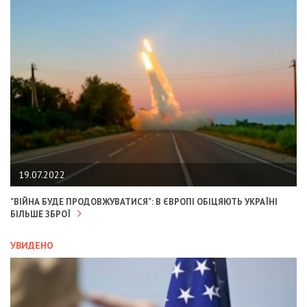
19.07.2022
"ВІЙНА БУДЕ ПРОДОВЖУВАТИСЯ": В ЄВРОПІ ОБІЦЯЮТЬ УКРАЇНІ
БІЛЬШЕ ЗБРОЇ
УВИДЕНО