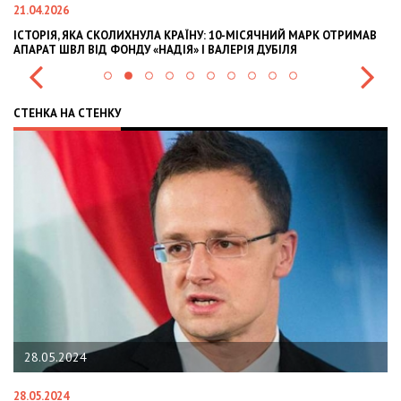
21.04.2026
02
ІСТОРІЯ, ЯКА СКОЛИХНУЛА КРАЇНУ: 10-МІСЯЧНИЙ МАРК ОТРИМАВ
OL
АПАРАТ ШВЛ ВІД ФОНДУ «НАДІЯ» І ВАЛЕРІЯ ДУБІЛЯ
IN
СТЕНКА НА СТЕНКУ
28.05.2024
28.05.2024
22