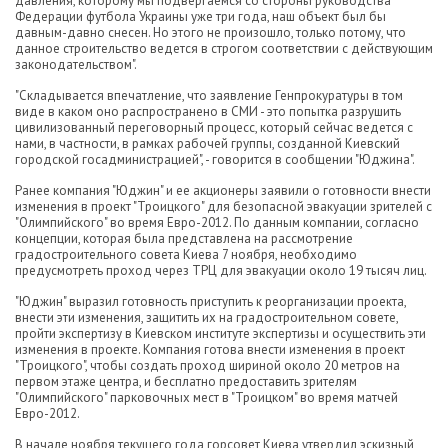
давления, которому мы подвергаемся со стороны руководства
Федерации футбола Украины уже три года, наш объект был бы
давным-давно снесен. Но этого не произошло, только потому, что
данное строительство ведется в строгом соответствии с действующим
законодательством".
"Складывается впечатление, что заявление Генпрокуратуры в том
виде в каком оно распространено в СМИ - это попытка разрушить
цивилизованный переговорный процесс, который сейчас ведется с
нами, в частности, в рамках рабочей группы, созданной Киевский
городской госадминистрацией", - говорится в сообщении "Юджина".
Ранее компания "Юджин" и ее акционеры заявили о готовности внести
изменения в проект "Троицкого" для безопасной эвакуации зрителей с
"Олимпийского" во время Евро-2012. По данным компании, согласно
концепции, которая была представлена на рассмотрение
градостроительного совета Киева 7 ноября, необходимо
предусмотреть проход через ТРЦ для эвакуации около 19 тысяч лиц.
"Юджин" выразил готовность приступить к реорганизации проекта,
внести эти изменения, защитить их на градостроительном совете,
пройти экспертизу в Киевском институте экспертизы и осуществить эти
изменения в проекте. Компания готова внести изменения в проект
"Троицкого", чтобы создать проход шириной около 20 метров на
первом этаже центра, и бесплатно предоставить зрителям
"Олимпийского" парковочных мест в "Троицком" во время матчей
Евро-2012.
В начале ноября текущего года горсовет Киева утвердил эскизный