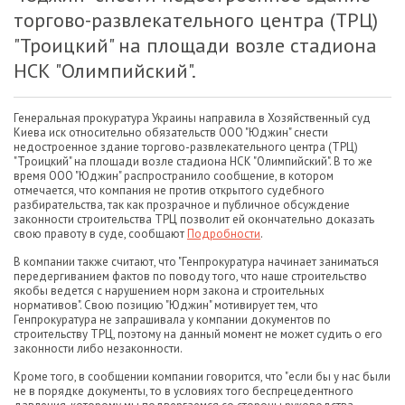
торгово-развлекательного центра (ТРЦ)
"Троицкий" на площади возле стадиона
НСК "Олимпийский".
Генеральная прокуратура Украины направила в Хозяйственный суд
Киева иск относительно обязательств ООО "Юджин" снести
недостроенное здание торгово-развлекательного центра (ТРЦ)
"Троицкий" на площади возле стадиона НСК "Олимпийский". В то же
время ООО "Юджин" распространило сообщение, в котором
отмечается, что компания не против открытого судебного
разбирательства, так как прозрачное и публичное обсуждение
законности строительства ТРЦ позволит ей окончательно доказать
свою правоту в суде, сообщают
Подробности
.
В компании также считают, что "Генпрокуратура начинает заниматься
передергиванием фактов по поводу того, что наше строительство
якобы ведется с нарушением норм закона и строительных
нормативов". Свою позицию "Юджин" мотивирует тем, что
Генпрокуратура не запрашивала у компании документов по
строительству ТРЦ, поэтому на данный момент не может судить о его
законности либо незаконности.
Кроме того, в сообщении компании говорится, что "если бы у нас были
не в порядке документы, то в условиях того беспрецедентного