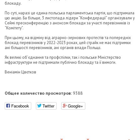
блокаду.
По суті, наразі це єдина польська парламентська партія, що підтримала
цю акцію. Ба більше, 3 листопада лідери “Конфедерації” організували у
Сеймі пресконференцію з анонсом блокади за участі перевізників із
“Комітету”.
При цьому, на відміну від аграрно-зернових протестів та попередніх
блокад перевізників у 2022-2023 роках, цей страйк не має підтримки
ані більшості перевізників, ані органів влади Польщі.
Як великі об’єднання та профспілки, так і польське Міністерство
інфраструктури не підтримали публічно блокаду та її вимоги.
Веніамін Цвєтков
Общее количество просмотров:
9388
Facebook
Twitter
Google+