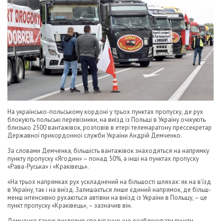
На українсько-польському кордоні у трьох пунктах пропуску, де рух
блокують польські перевізники, на виїзд із Польщі в Україну очікують
близько 2500 вантажівок, розповів в етері телемаратону прессекретар
Державної прикордонної служби України Андрій Демченко.
За словами Демченка, більшість вантажівок знаходяться на напрямку
пункту пропуску «Ягодин» – понад 50%, а інші на пунктах пропуску
«Рава-Руська» і «Краківець».
«На трьох напрямках рух ускладнений на більшості шляхах: як на в’їзд
в Україну, так і на виїзд. Залишається лише єдиний напрямок, де більш-
менш інтенсивно рухаються автівки на виїзд із України в Польщу, – це
пункт пропуску «Краківець», – зазначив він.
Демченко також висловив сподівання, що розблокувати пункти