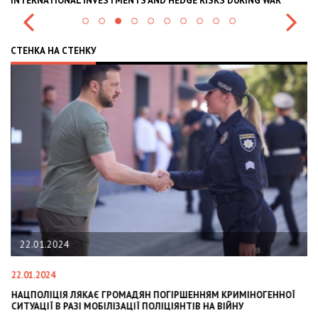
INTERNATIONAL INVESTMENTS AND HEDGE RISKS DURING WAR
В
СТЕНКА НА СТЕНКУ
22.01.2024
22.01.2024
28
НАЦПОЛІЦІЯ ЛЯКАЄ ГРОМАДЯН ПОГІРШЕННЯМ КРИМІНОГЕННОЇ
У
СИТУАЦІЇ В РАЗІ МОБІЛІЗАЦІЇ ПОЛІЦІЯНТІВ НА ВІЙНУ
С