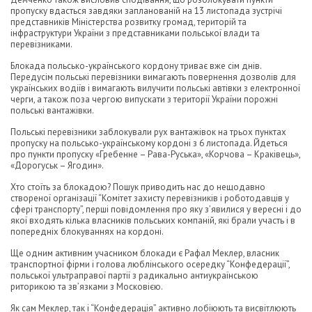
пропуску вдасться завдяки запланованій на 13 листопада зустрічі
представників Міністерства розвитку громад, територій та
інфраструктури України з представниками польської влади та
перевізниками.
Блокада польсько-українського кордону триває вже сім днів.
Передусім польські перевізники вимагають повернення дозволів для
українських водіїв і вимагають вилучити польські автівки з електронної
черги, а також поза чергою випускати з території України порожні
польські вантажівки.
Польські перевізники заблокували рух вантажівок на трьох пунктах
пропуску на польсько-українському кордоні з 6 листопада. Йдеться
про пункти пропуску «Гребенне – Рава-Руська», «Корчова – Краківець»,
«Дорогуськ – Ягодин».
Хто стоїть за блокадою? Пошук приводить нас до нещодавно
створеної організації “Комітет захисту перевізників і роботодавців у
сфері транспорту”, перші повідомлення про яку з’явилися у вересні і до
якої входять кілька власників польських компаній, які брали участь і в
попередніх блокуваннях на кордоні.
Ще одним активним учасником блокади є Рафал Меклер, власник
транспортної фірми і голова люблінського осередку “Конфедерації”,
польської ультраправої партії з радикально антиукраїнською
риторикою та зв’язками з Московією.
Як сам Меклер, так і “Конфедерація” активно лобіюють та висвітлюють